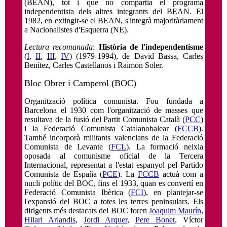
(BEAN), tot i que no compartia el programa
independentista dels altres integrants del BEAN. El
1982, en extingir-se el BEAN, s'integrà majoritàriament
a Nacionalistes d'Esquerra (NE).
Lectura recomanada
:
Història de l'independentisme
(
I
,
II
,
III
,
IV
) (1979-1994), de David Bassa, Carles
Benítez, Carles Castellanos i Raimon Soler.
Bloc Obrer i Camperol (BOC)
Organització política comunista. Fou fundada a
Barcelona el 1930 com l'organització de masses que
resultava de la fusió del Partit Comunista Català (
PCC
)
i la Federació Comunista Catalanobalear (
FCCB
).
També incorporà militants valencians de la Federació
Comunista de Levante (
FCL
). La formació neixia
oposada al comunisme oficial de la Tercera
Internacional, representat a l'estat espanyol pel Partido
Comunista de España (
PCE
). La
FCCB
actuà com a
nucli polític del BOC, fins el 1933, quan es convertí en
Federació Comunista Ibèrica (
FCI
), en plantejar-se
l'expansió del BOC a totes les terres peninsulars. Els
dirigents més destacats del BOC foren
Joaquim Maurín
,
Hilari Arlandis
,
Jordi Arquer
,
Pere Bonet
, Víctor