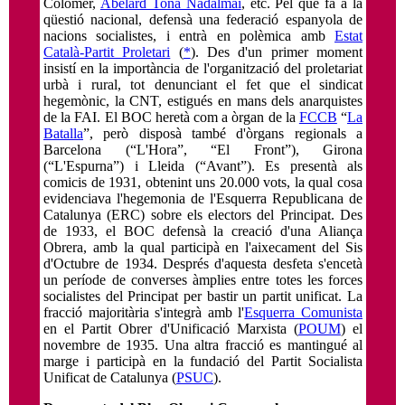
Colomer,
Abelard Tona Nadalmai
, etc. Pel que fa a la
qüestió nacional, defensà una federació espanyola de
nacions socialistes, i entrà en polèmica amb
Estat
Català-Partit Proletari
(
*
). Des d'un primer moment
insistí en la importància de l'organització del proletariat
urbà i rural, tot denunciant el fet que el sindicat
hegemònic, la CNT, estigués en mans dels anarquistes
de la FAI. El BOC heretà com a òrgan de la
FCCB
“
La
Batalla
”, però disposà també d'òrgans regionals a
Barcelona (“L'Hora”, “El Front”), Girona
(“L'Espurna”) i Lleida (“Avant”). Es presentà als
comicis de 1931, obtenint uns 20.000 vots, la qual cosa
evidenciava l'hegemonia de l'Esquerra Republicana de
Catalunya (ERC) sobre els electors del Principat. Des
de 1933, el BOC defensà la creació d'una Aliança
Obrera, amb la qual participà en l'aixecament del Sis
d'Octubre de 1934. Després d'aquesta desfeta s'encetà
un període de converses àmplies entre totes les forces
socialistes del Principat per bastir un partit unificat. La
fracció majoritària s'integrà amb l'
Esquerra Comunista
en el Partit Obrer d'Unificació Marxista (
POUM
) el
novembre de 1935. Una altra fracció es mantingué al
marge i participà en la fundació del Partit Socialista
Unificat de Catalunya (
PSUC
).