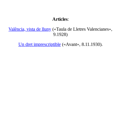
Articles
:
València, vista de lluny
(«Taula de Lletres Valencianes»,
9.1928)
Un dret imprescriptible
(«Avant», 8.11.1930).