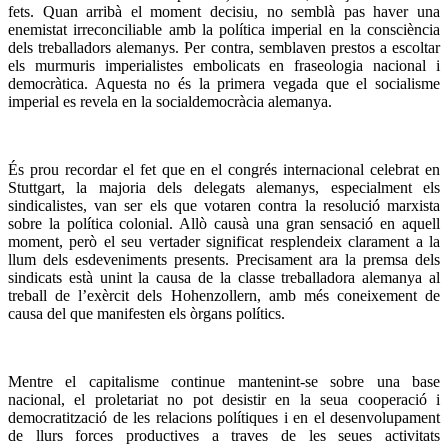
fets. Quan arribà el moment decisiu, no semblà pas haver una
enemistat irreconciliable amb la política imperial en la consciència
dels treballadors alemanys. Per contra, semblaven prestos a escoltar
els murmuris imperialistes embolicats en fraseologia nacional i
democràtica. Aquesta no és la primera vegada que el socialisme
imperial es revela en la socialdemocràcia alemanya.
És prou recordar el fet que en el congrés internacional celebrat en
Stuttgart, la majoria dels delegats alemanys, especialment els
sindicalistes, van ser els que votaren contra la resolució marxista
sobre la política colonial. Allò causà una gran sensació en aquell
moment, però el seu vertader significat resplendeix clarament a la
llum dels esdeveniments presents. Precisament ara la premsa dels
sindicats està unint la causa de la classe treballadora alemanya al
treball de l’exèrcit dels Hohenzollern, amb més coneixement de
causa del que manifesten els òrgans polítics.
Mentre el capitalisme continue mantenint-se sobre una base
nacional, el proletariat no pot desistir en la seua cooperació i
democratització de les relacions polítiques i en el desenvolupament
de llurs forces productives a traves de les seues activitats