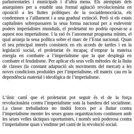
parlamentaries i municipals i d’altra mena. Els atemptats dels
anarquistes per a establir una formal agitació revolucionària en
oposició a les lluites polítiques de la socialdemocràcia, els
condemnen a l’aïllament i a una gradual extinció. Però si els estats
capitalistes sobrepassaren la seua forma nacional per a esdevenir
poders imperialistes mundials, el proletariat no podria oposar-se a
aquest nou imperialisme. I la raó és l’anomenat programa mínim, el
qual arranja la seua política sobre el marc de l’Estat nacional. Quan
el seu principal interès consisteix en els acords de tarifes i en la
legislació social, el proletariat és incapaç d’emprar la mateixa
energia en combatre a l’imperialisme que la que desplegà en
combatre el feudalisme. Per aplicar els seus vells mètodes de la lluita
de classes (la constant adaptació als moviments del mercat) a les
noves condicions produïdes per l’imperialisme, ell mateix cau en la
dependència material i ideològica de l’imperialisme.
L’únic camí que el proletariat pot seguir és el de la força
revolucionària contra l’imperialisme sota la bandera del socialisme.
La classe treballadora no tindrà forces per a lluitar contra
l’imperialisme mentre les seues grans organitzacions continuen amb
les seues velles tàctiques oportunistes, i només serà poderosa contra
l’imperialisme quan s’endinse pel camí de la revolució social.