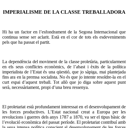
IMPERIALISME DE LA CLASSE TREBALLADORA
Hi ha un factor en l’esfondrament de la Segona Internacional que
continua sense ser aclarit. Està en el cor de tots els esdeveniments
pels que ha passat el partit.
La dependència del moviment de la classe proletària, particularment
en els seus conflictes econòmics, de l’abast i èxits de la política
imperialista de l’Estat és una qüestió, que jo sàpiga, mai plantejada
fins ara en la premsa socialista. No és que jo intente resoldre-la en el
curt espai d’aquest treball. Tot allò que jo diga sobre aquest punt
serà, necessàriament, propi d’una breu ressenya.
El proletariat està profundament interessat en el desenvolupament de
les forces productives. L’Estat nacional creat a Europa per les
revolucions i guerres dels anys 1787 a 1870, va ser el tipus bàsic de
l’evolució econòmica del passat període. El proletariat contribuí amb
la seua intensa política conscient al desenvolupament de les forces