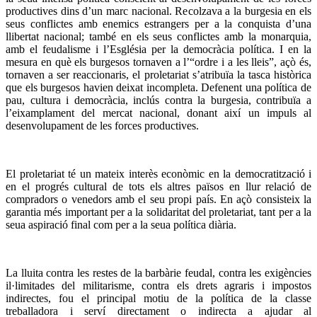
productives dins d’un marc nacional. Recolzava a la burgesia en els
seus conflictes amb enemics estrangers per a la conquista d’una
llibertat nacional; també en els seus conflictes amb la monarquia,
amb el feudalisme i l’Església per la democràcia política. I en la
mesura en què els burgesos tornaven a l’“ordre i a les lleis”, açò és,
tornaven a ser reaccionaris, el proletariat s’atribuïa la tasca històrica
que els burgesos havien deixat incompleta. Defenent una política de
pau, cultura i democràcia, inclús contra la burgesia, contribuïa a
l’eixamplament del mercat nacional, donant així un impuls al
desenvolupament de les forces productives.
El proletariat té un mateix interès econòmic en la democratització i
en el progrés cultural de tots els altres països en llur relació de
compradors o venedors amb el seu propi país. En açò consisteix la
garantia més important per a la solidaritat del proletariat, tant per a la
seua aspiració final com per a la seua política diària.
La lluita contra les restes de la barbàrie feudal, contra les exigències
il·limitades del militarisme, contra els drets agraris i impostos
indirectes, fou el principal motiu de la política de la classe
treballadora i serví directament o indirecta a ajudar al