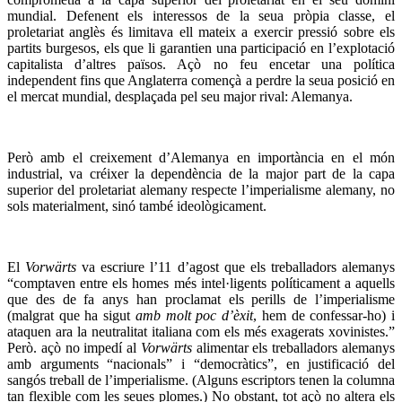
mundial. Defenent els interessos de la seua pròpia classe, el
proletariat anglès és limitava ell mateix a exercir pressió sobre els
partits burgesos, els que li garantien una participació en l’explotació
capitalista d’altres països. Açò no feu encetar una política
independent fins que Anglaterra començà a perdre la seua posició en
el mercat mundial, desplaçada pel seu major rival: Alemanya.
Però amb el creixement d’Alemanya en importància en el món
industrial, va créixer la dependència de la major part de la capa
superior del proletariat alemany respecte l’imperialisme alemany, no
sols materialment, sinó també ideològicament.
El
Vorwärts
va escriure l’11 d’agost que els treballadors alemanys
“comptaven entre els homes més intel·ligents políticament a aquells
que des de fa anys han proclamat els perills de l’imperialisme
(malgrat que ha sigut
amb molt poc d’èxit
, hem de confessar-ho) i
ataquen ara la neutralitat italiana com els més exagerats xovinistes.”
Però. açò no impedí al
Vorwärts
alimentar els treballadors alemanys
amb arguments “nacionals” i “democràtics”, en justificació del
sangós treball de l’imperialisme. (Alguns escriptors tenen la columna
tan flexible com les seues plomes.) No obstant, tot açò no altera els