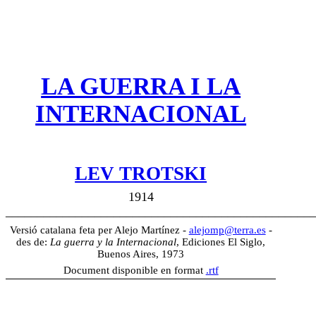
LA GUERRA I LA
INTERNACIONAL
LEV TROTSKI
1914
________________________________________________
Versió catalana feta per Alejo Martínez -
alejomp@terra.es
-
des de:
La guerra y la Internacional
, Ediciones El Siglo,
Buenos Aires, 1973
Document disponible en format
.rtf