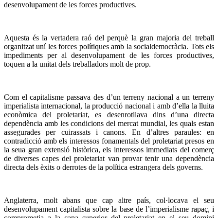
desenvolupament de les forces productives.
Aquesta és la vertadera raó del perquè la gran majoria del treball
organitzat uní les forces polítiques amb la socialdemocràcia. Tots els
impediments per al desenvolupament de les forces productives,
toquen a la unitat dels treballadors molt de prop.
Com el capitalisme passava des d’un terreny nacional a un terreny
imperialista internacional, la producció nacional i amb d’ella la lluita
econòmica del proletariat, es desenrotllava dins d’una directa
dependència amb les condicions del mercat mundial, les quals estan
assegurades per cuirassats i canons. En d’altres paraules: en
contradicció amb els interessos fonamentals del proletariat presos en
la seua gran extensió històrica, els interessos immediats del comerç
de diverses capes del proletariat van provar tenir una dependència
directa dels èxits o derrotes de la política estrangera dels governs.
Anglaterra, molt abans que cap altre país, col·locava el seu
desenvolupament capitalista sobre la base de l’imperialisme rapaç, i
comprometia a la capa superior del proletariat en el seu domini