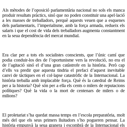
Als mètodes de l’oposició parlamentària nacional no sols els manca
produir resultats pràctics, sinó que no poden constituir una apel·lació
a les masses de treballadors, perquè aquests veuen que a esquenes
dels parlamentaris, l’imperialisme, amb la força armada, redueix els
salaris i que el cost de vida dels treballadors augmenta constantment
en la seua dependència del mercat mundial.
Era clar per a tots els socialistes conscients, que l’únic camí que
podia conduir-los des de l’oportunisme vers la revolució, no era el
de l’agitació sinó el d’una gran catàstrofe en la història. Però cap
d’ells va predir que aquesta tindria el prefaci d’aquest inevitable
canvi de tàctiques en el col·lapse catastròfic de la Internacional. La
història treballa amb implacable força. Què és la catedral de Reims
per a la historia? Què són per a ella els cents o milers de reputacions
polítiques? Què la vida o la mort de centenars de milers o de
milions?
El proletariat s’ha quedat massa temps en l’escola preparatòria, molt
més del que els seus primers lluitadors s’ho pogueren pensar. La
història empunyà la seua granera i escombrà de la Internacional els