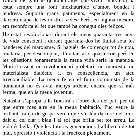
Durant els gairebé quaranta anys que
vivim
junts ella
ha
estat
sempre una font inexhaurible d’amor, bondat i
tendresa. Suportà grans patiments, especialment en la
darrera etapa de les nostres vides. Però, en alguna mesura,
em reconforta el fet que també ha conegut dies feliços.
He estat
revolucionari durant els meus quaranta-tres anys
de vida conscient i durant quaranta-dos he lluitat sota les
banderes del marxisme. Si hagués de començar tot de nou,
tractaria, per descomptat, d’evitar tal o qual error, però en
les qüestions fonamentals la meua vida seria la mateixa.
Moriré essent un revolucionari proletari, un marxista, un
materialista dialèctic i, en conseqüència, un ateu
irreconciliable. La meua fe en el futur comunista de la
humanitat no és avui menys ardent, encara que sí més
ferma
, que en la meua joventut.
Natasha
s’apropa a la finestra i l’obre des del pati per tal
que entre més aire en la meua habitació. Puc veure la
brillant franja de gespa verda que s’estén darrere del mur,
dalt
el cel clar i blau i el sol que brilla per tot arreu. La
vida és bella. Que les futures generacions l’
alliberen
de tot
mal, opressió i violència i la frueixen plenament.