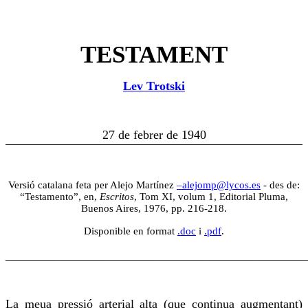
TESTAMENT
Lev Trotski
27 de febrer de 1940
Versió catalana feta per Alejo Martínez
–alejomp@lycos.es
-
des de:
“Testamento”, en,
Escritos
, Tom XI, volum 1, Editorial Pluma,
Buenos Aires, 1976, pp. 216-218
.
Disponible en format
.doc
i
.pdf
.
________________________________________________
La meua pressió arterial alta (que continua augmentant)