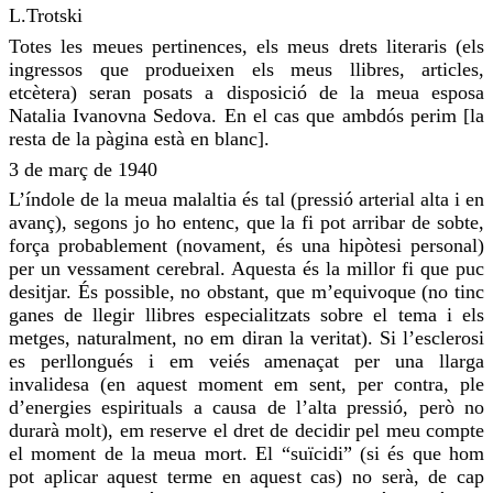
L.
Trotski
Totes les meues pertinences, els meus drets literaris (els
ingressos que produeixen els meus llibres, articles,
etcètera) seran posats a disposició de la meua esposa
Natalia Ivanovna
Sedova
. En el cas que ambdós perim [la
resta de la pàgina està en blanc].
3 de març de 1940
L’índole de la meua malaltia és tal (pressió arterial alta i en
avanç), segons jo
ho entenc
, que
la fi
pot arribar de sobte,
força probablement (novament, és una hipòtesi personal)
per un vessament cerebral. Aquesta és la millor fi que puc
desitjar. És possible, no obstant, que m’equivoque (no tinc
ganes
de llegir llibres especialitzats sobre el tema i els
metges, naturalment, no em diran la veritat). Si l’esclerosi
es perllongués i em veiés amenaçat per una llarga
invalidesa (en aquest moment em
sent
, per contra,
ple
d’energies espirituals a causa de l’alta pressió, però no
durarà molt), em reserve el dret de decidir pel meu compte
el moment de la meua mort. El “suïcidi” (si és que hom
pot aplicar aquest terme en aquest cas) no serà, de cap