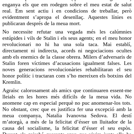
enganya els que em rodegen sobre el meu estat de salut
real. Em sent actiu i en condicions de treballar, però
evidentment s’apropa el desenllaç. Aquestes línies es
publicaran després de la meua mort.
No necessite refutar una vegada més les calúmnies
estúpides i vils de Stalin i els seus agents; en el meu honor
revolucionari no hi ha una sola taca. Mai establí,
directament ni indirecta, acords ni negociacions ocultes
amb els enemics de la classe obrera. Milers d’adversaris de
Stalin
foren
víctimes d’acusacions igualment falses. Les
noves generacions revolucionàries rehabilitaran el seu
honor polític i tractaran com
s’ho mereixen
els botxins del
Kremlin.
Agraïsc calorosament als amics que continuaren essent-me
lleials en les hores més difícils de la meua vida. No
anomene
cap en especial perquè no puc
anomenar-los
tots.
No obstant,
crec
que es justifica fer una excepció amb la
meua companya, Natalia Ivanovna
Sedova
. El destí
m’atorgà, a més de la felicitat d’ésser un lluitador de la
causa del socialisme, la felicitat d’ésser el seu espòs.