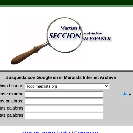
Busqueda con Google en el Marxists Internet Archive
chivo buscar:
rase exacta
:
En
as palabras::
tas palabras:
tas palabras: