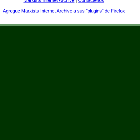
Marxists Internet Archive
|
Contactenos
Agregue Marxists Internet Archive a sus "plugins" de Firefox