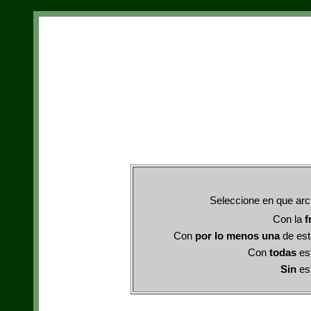
Seleccione en que ar
Con la
f
Con
por lo menos una
de est
Con
todas
es
Sin
es