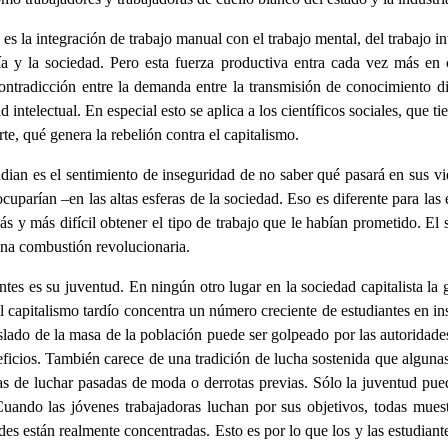
 es la integración de trabajo manual con el trabajo mental, del trabajo in
 y la sociedad. Pero esta fuerza productiva entra cada vez más en co
ontradicción entre la demanda entre la transmisión de conocimiento di
 intelectual. En especial esto se aplica a los científicos sociales, que t
e, qué genera la rebelión contra el capitalismo.
udian es el sentimiento de inseguridad de no saber qué pasará en sus vid
parían –en las altas esferas de la sociedad. Eso es diferente para las 
y más difícil obtener el tipo de trabajo que le habían prometido. El s
una combustión revolucionaria.
diantes es su juventud. En ningún otro lugar en la sociedad capitalista
 capitalismo tardío concentra un número creciente de estudiantes en ins
islado de la masa de la población puede ser golpeado por las autoridade
icios. También carece de una tradición de lucha sostenida que algunas s
ras de luchar pasadas de moda o derrotas previas. Sólo la juventud pued
Cuando las jóvenes trabajadoras luchan por sus objetivos, todas muest
des están realmente concentradas. Esto es por lo que los y las estudian