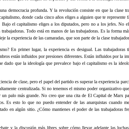
 una democracia profunda. Y la revolución consiste en que la clase tra
 capitalismo, donde cada cinco años eliges a alguien que te represent
. Bajo el capitalismo eliges a los diputados, pero no a los jefes. No el
as trabajadoras. Todo está en manos de las trabajadoras. Es la forma m
je la experiencia de las camaradas, que son parte de la clase trabajador
ismo? En primer lugar, la experiencia es desigual. Las trabajadoras 
mbros están influidos por presiones diferentes. Están influidos por la im
ado que la ideología que prevalece bajo el capitalismo es la ideología
encia de clase, pero el papel del partido es superar la experiencia par
 altamente centralizada. Si no tenemos el mismo poder organizativo 
er un palo más grande. No creo que una cita de El Capital de Marx pa
gos. Es esto lo que no puedo entender de las anarquistas cuando 
stado en algún sitio. ¿Cómo mantienes el poder de las trabajadoras fre
ebate y la discusión más libres sobre cómo llevar adelante las lucha