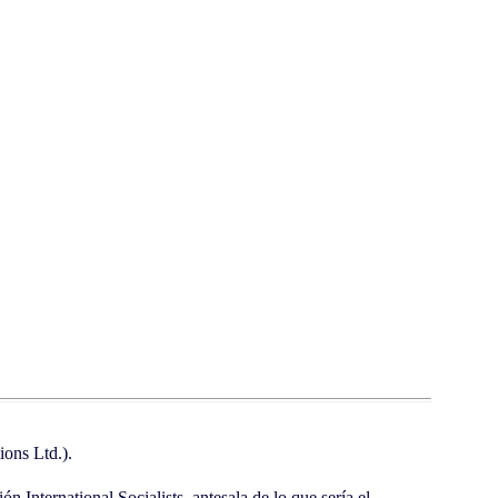
ons Ltd.).
n International Socialists, antesala de lo que sería el