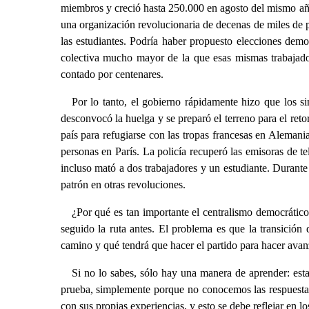
miembros y creció hasta 250.000 en agosto del mismo año. 
una organización revolucionaria de decenas de miles de p
las estudiantes. Podría haber propuesto elecciones dem
colectiva mucho mayor de la que esas mismas trabajador
contado por centenares.
Por lo tanto, el gobierno rápidamente hizo que los s
desconvocó la huelga y se preparó el terreno para el reto
país para refugiarse con las tropas francesas en Alema
personas en París. La policía recuperó las emisoras de te
incluso mató a dos trabajadores y un estudiante. Durante 
patrón en otras revoluciones.
¿Por qué es tan importante el centralismo democrátic
seguido la ruta antes. El problema es que la transició
camino y qué tendrá que hacer el partido para hacer avanz
Si no lo sabes, sólo hay una manera de aprender: esta
prueba, simplemente porque no conocemos las respuestas 
con sus propias experiencias, y esto se debe reflejar en lo