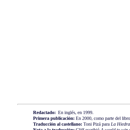
Redactado:
En inglés, en 1999.
Primera publicación:
En 2000, como parte del libr
Traducción al castellano:
Toni Pizá para
La Hiedr
Nota a la traducción:
Cliff escribió
A world to win
c