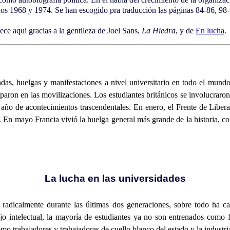
ños 1968 y 1974. Se han escogido pra traducción las páginas 84-86, 98-
ce aqui gracias a la gentileza de Joel Sans,
La Hiedra
, y de
En lucha
.
adas, huelgas y manifestaciones a nivel universitario en todo el mun
iparon en las movilizaciones. Los estudiantes británicos se involucrar
o de acontecimientos trascendentales. En enero, el Frente de Libera
U. En mayo Francia vivió la huelga general más grande de la historia, 
La lucha en las universidades
o radicalmente durante las últimas dos generaciones, sobre todo ha 
ajo intelectual, la mayoría de estudiantes ya no son entrenados como 
mo trabajadores y trabajadoras de cuello blanco del estado y la industria