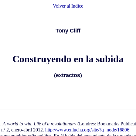
Volver al Indice
Tony Cliff
Construyendo en la subida
(extractos)
o,
A world to win. Life of a revolutionary
(Londres: Bookmarks Publicati
a
nº 2, enero-abril 2012.
http://www.enlucha.org/site/?q=node/16896
.
omo autobiografía política. En él habla del crecimiento de la organizació