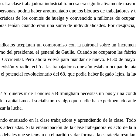
La clase trabajadora industrial francesa era significativamente mayor 
ersonas, podría haber argumentado que los bloques de trabajadores y t
ocráticas de los comités de huelga y convencido a millones de ocupar 
as tenían cuando eran una suma de individualidades. Por desgracia, 
indicatos aceptaran un compromiso con la patronal sobre un increment
rno del presidente, el general de Gaulle. Cuando se ocuparon las fábri
nia Occidental. Pero ahora volvía para mandar de nuevo. El 30 de may
levisión y radio, echó a las trabajadoras que aún estaban ocupando, at
el potencial revolucionario del 68, que podía haber llegado lejos, la lu
o? Si quieres ir de Londres a Birmingham necesitas un bus y una cond
n del capitalismo al socialismo es algo que nadie ha experimentado an
ar la lucha.
ndo enraizado en la clase trabajadora y aprendiendo de la clase. Todo
adecuadas. Si la emancipación de la clase trabajadora es acto de la mi
s debates que se tengan en el partido y dar forma a la estrategia resultan