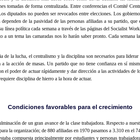
nes tomadas de forma centralizada. Entre conferencias el Comité Centra
 Los diputados no pueden ser revocados entre elecciones. Los gobierno
dependen de la pasividad de las personas afiliadas a su partido, que 
 línea política cada semana a través de las páginas del Socialist Work
to a un tema las camaradas nos lo harán saber pronto. Cada semana l
ia de la lucha, el centralismo y la disciplina son necesarios para lider
ción a la acción de masas. Un partido que no tiene confianza en sí mi
con el poder de actuar rápidamente y dar dirección a las actividades de
quiere disciplina de hierro a la hora de actuar.
Condiciones favorables para el crecimiento
ulminación de un gran avance de la clase trabajadora. Respecto a nuestra
ara la organización; de 880 afiliadas en 1970 pasamos a 3.310 en el 74
 estaba compuesta principalmente por estudiantes y personas trabajador