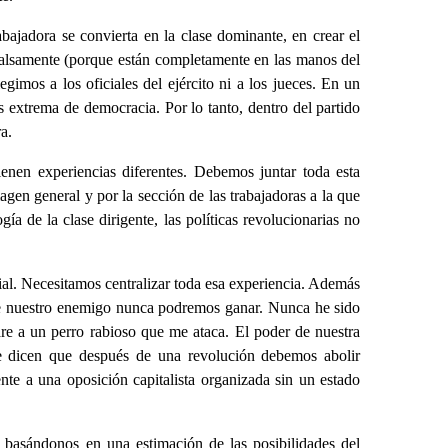
bajadora se convierta en la clase dominante, en crear el
e falsamente (porque están completamente en las manos del
egimos a los oficiales del ejército ni a los jueces. En un
ás extrema de democracia. Por lo tanto, dentro del partido
a.
tienen experiencias diferentes. Debemos juntar toda esta
agen general y por la sección de las trabajadoras a la que
 de la clase dirigente, las políticas revolucionarias no
cial. Necesitamos centralizar toda esa experiencia. Además
que nuestro enemigo nunca podremos ganar. Nunca he sido
re a un perro rabioso que me ataca. El poder de nuestra
me dicen que después de una revolución debemos abolir
nte a una oposición capitalista organizada sin un estado
s basándonos en una estimación de las posibilidades del