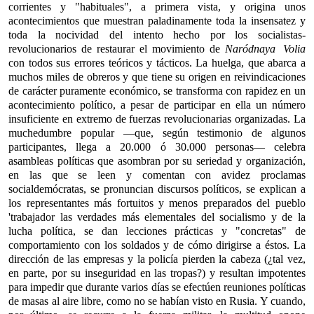
corrientes y "habituales", a primera vista, y origina unos
acontecimientos que muestran paladinamente toda la insensatez y
toda la nocividad del intento hecho por los socialistas-
revolucionarios de restaurar el movimiento de
Naródnaya Volia
con todos sus errores teóricos y tácticos. La huelga, que abarca a
muchos miles de obreros y que tiene su origen en reivindicaciones
de carácter puramente económico, se transforma con rapidez en un
acontecimiento político, a pesar de participar en ella un número
insuficiente en extremo de fuerzas revolucionarias organizadas. La
muchedumbre popular —que, según testimonio de algunos
participantes, llega a 20.000 ó 30.000 personas— celebra
asambleas políticas que asombran por su seriedad y organización,
en las que se leen y comentan con avidez proclamas
socialdemócratas, se pronuncian discursos políticos, se explican a
los representantes más fortuitos y menos preparados del pueblo
'trabajador las verdades más elementales del socialismo y de la
lucha política, se dan lecciones prácticas y "concretas" de
comportamiento con los soldados y de cómo dirigirse a éstos. La
dirección de las empresas y la policía pierden la cabeza (¿tal vez,
en parte, por su inseguridad en las tropas?) y resultan impotentes
para impedir que durante varios días se efectúen reuniones políticas
de masas al aire libre, como no se habían visto en Rusia. Y cuando,