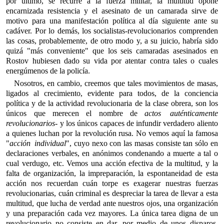
por último, se recurre a la fuerza militar, la multitud opone
encarnizada resistencia y el asesinato de un camarada sirve de
motivo para una manifestación política al día siguiente ante su
cadáver. Por lo demás, los socialistas-revolucionarios comprenden
las cosas, probablemente, de otro modo y, a su juicio, habría sido
quizá "más conveniente" que los seis camaradas asesinados en
Rostov hubiesen dado su vida por atentar contra tales o cuales
energúmenos de la policía.
Nosotros, en cambio, creemos que tales movimientos de masas,
ligados al crecimiento, evidente para todos, de la conciencia
política y de la actividad revolucionaria de la clase obrera, son los
únicos que merecen el nombre de
actos auténticamente
revolucionarios
- y los únicos capaces de infundir verdadero aliento
a quienes luchan por la revolución rusa. No vemos aquí la famosa
"
acción individual
", cuyo nexo con las masas consiste tan sólo en
declaraciones verbales, en anónimos condenando a muerte a tal o
cual verdugo, etc. Vemos una acción efectiva de la multitud, y la
falta de organización, la impreparación, la espontaneidad de esta
acción nos recuerdan cuán torpe es exagerar nuestras fuerzas
revolucionarias, cuán criminal es despreciar la tarea de llevar a esta
multitud, que lucha de verdad ante nuestros ojos, una organización
y una preparación cada vez mayores. La única tarea digna de un
revolucionario no consiste en dar, por medio de unos disparos,