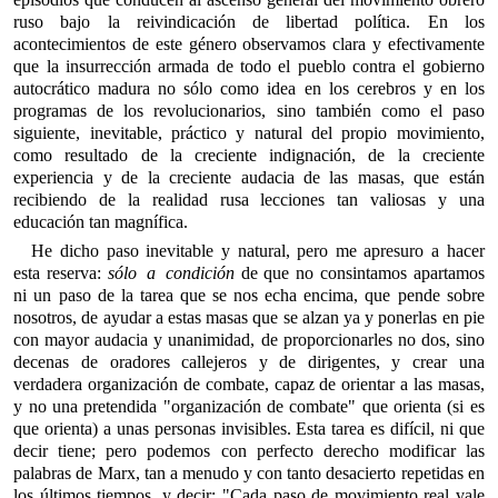
ruso bajo la reivindicación de libertad política. En los
acontecimientos de este género observamos clara y efectivamente
que la insurrección armada de todo el pueblo contra el gobierno
autocrático madura no sólo como idea en los cerebros y en los
programas de los revolucionarios, sino también como el paso
siguiente, inevitable, práctico y natural del propio movimiento,
como resultado de la creciente indignación, de la creciente
experiencia y de la creciente audacia de las masas, que están
recibiendo de la realidad rusa lecciones tan valiosas y una
educación tan magnífica.
He dicho paso inevitable y natural, pero me apresuro a hacer
esta reserva:
sólo a condición
de que no consintamos apartamos
ni un paso de la tarea que se nos echa encima, que pende sobre
nosotros, de ayudar a estas masas que se alzan ya y ponerlas en pie
con mayor audacia y unanimidad, de proporcionarles no dos, sino
decenas de oradores callejeros y de dirigentes, y crear una
verdadera organización de combate, capaz de orientar a las masas,
y no una pretendida "organización de combate" que orienta (si es
que orienta) a unas personas invisibles. Esta tarea es difícil, ni que
decir tiene; pero podemos con perfecto derecho modificar las
palabras de Marx, tan a menudo y con tanto desacierto repetidas en
los últimos tiempos, y decir: "Cada paso de movimiento real vale