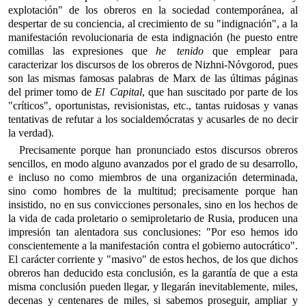
explotación" de los obreros en la sociedad contemporánea, al
despertar de su conciencia, al crecimiento de su "indignación", a la
manifestación revolucionaria de esta indignación (he puesto entre
comillas las expresiones que
he tenido
que emplear para
caracterizar los discursos de los obreros de Nizhni-Nóvgorod, pues
son las mismas famosas palabras de Marx de las últimas páginas
del primer tomo de
El Capital
, que han suscitado por parte de los
"críticos", oportunistas, revisionistas, etc., tantas ruidosas y vanas
tentativas de refutar a los socialdemócratas y acusarles de no decir
la verdad).
Precisamente porque han pronunciado estos discursos obreros
sencillos, en modo alguno avanzados por el grado de su desarrollo,
e incluso no como miembros de una organización determinada,
sino como hombres de la multitud; precisamente porque han
insistido, no en sus convicciones personales, sino en los hechos de
la vida de cada proletario o semiproletario de Rusia, producen una
impresión tan alentadora sus conclusiones: "Por eso hemos ido
conscientemente a la manifestación contra el gobierno autocrático".
El carácter corriente y "masivo" de estos hechos, de los que dichos
obreros han deducido esta conclusión, es la garantía de que a esta
misma conclusión pueden llegar, y llegarán inevitablemente, miles,
decenas y centenares de miles, si sabemos proseguir, ampliar y