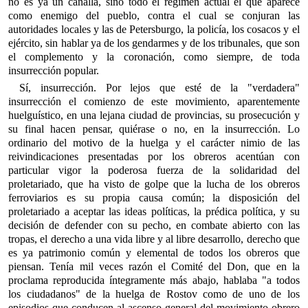
no es ya un canalla, sino todo el régimen actual el que aparece
como enemigo del pueblo, contra el cual se conjuran las
autoridades locales y las de Petersburgo, la policía, los cosacos y el
ejército, sin hablar ya de los gendarmes y de los tribunales, que son
el complemento y la coronación, como siempre, de toda
insurrección popular.
Sí, insurrección. Por lejos que esté de la "verdadera"
insurrección el comienzo de este movimiento, aparentemente
huelguístico, en una lejana ciudad de provincias, su prosecución y
su final hacen pensar, quiérase o no, en la insurrección. Lo
ordinario del motivo de la huelga y el carácter nimio de las
reivindicaciones presentadas por los obreros acentúan con
particular vigor la poderosa fuerza de la solidaridad del
proletariado, que ha visto de golpe que la lucha de los obreros
ferroviarios es su propia causa común; la disposición del
proletariado a aceptar las ideas políticas, la prédica política, y su
decisión de defender con su pecho, en combate abierto con las
tropas, el derecho a una vida libre y al libre desarrollo, derecho que
es ya patrimonio común y elemental de todos los obreros que
piensan. Tenía mil veces razón el Comité del Don, que en la
proclama reproducida íntegramente más abajo, hablaba "a todos
los ciudadanos" de la huelga de Rostov como de uno de los
episodios que conducen al ascenso general del movimiento obrero