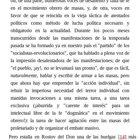
oír, de una parte, numerosas voces de desaliento y falta de fe
en el movimiento obrero de masas, y, de otra, voces en
favor de que se reincida en la vieja táctica de atentados
políticos como método de lucha política necesario y
obligatorio en la actualidad. Durante los pocos meses
transcurridos desde las manifestaciones de la temporada
pasada se ha formado ya en nuestro país el "partido" de los
"socialistas-revolucionarios", que ha hablado a plena voz de
la impresión desalentadora de las manifestaciones; de que
"el pueblo, ¡ay!, no se levantará tan pronto", de que es fácil,
naturalmente
, hablar y escribir de armar a las masas, pero
que ahora hay que emprender la "acción individual", sin
rehuir la imperiosa necesidad del terror individual con
manidas invocaciones a una misma tarea, a una tarea
exclusiva (¡aburrida y "carente de interés" para un
intelectual libre de la fe "dogmática" en el movimiento
obrero!): la tarea de hacer agitación entre las masas del
proletariado y de organizar el embate masivo.
Pero estalla en Rostov del Don una de las huelgas
[14]
más