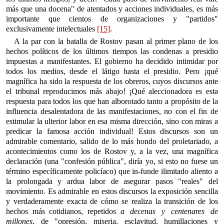
más que una docena" de atentados y acciones individuales, es más
importante que cientos de organizaciones y "partidos"
exclusivamente intelectuales
[15]
.
A la par con la batalla de Rostov pasan al primer plano de los
hechos políticos de los últimos tiempos las condenas a presidio
impuestas a manifestantes. El gobierno ha decidido intimidar por
todos los medios, desde el látigo hasta el presidio. Pero ¡qué
magnífica ha sido la respuesta de los obreros, cuyos discursos ante
el tribunal reproducimos más abajo! ¡Qué aleccionadora es esta
respuesta para todos los que han alborotado tanto a propósito de la
influencia desalentadora de las manifestaciones, no con el fin de
estimular la ulterior labor en esa misma dirección, sino con miras a
predicar la famosa acción individual! Estos discursos son un
admirable comentario, salido de lo más hondo del proletariado, a
acontecimientos como los de Rostov y, a la vez, una magnífica
declaración (una "confesión pública", diría yo, si esto no fuese un
término específicamente policíaco) que in-funde ilimitado aliento a
la prolongada y ardua labor de asegurar pasos "reales" del
movimiento. Es admirable en estos discursos la exposición sencilla
y verdaderamente exacta de cómo se realiza la transición de los
hechos más cotidianos, repetidos
a decenas y centenares de
millones
, de "opresión, miseria, esclavitud, humillaciones y