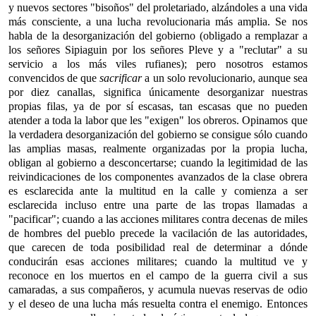
y nuevos sectores "bisoños" del proletariado, alzándoles a una vida
más consciente, a una lucha revolucionaria más amplia. Se nos
habla de la desorganización del gobierno (obligado a remplazar a
los señores Sipiaguin por los señores Pleve y a "reclutar" a su
servicio a los más viles rufianes); pero nosotros estamos
convencidos de que
sacrificar
a un solo revolucionario, aunque sea
por diez canallas, significa únicamente desorganizar nuestras
propias filas, ya de por sí escasas, tan escasas que no pueden
atender a toda la labor que les "exigen" los obreros. Opinamos que
la verdadera desorganización del gobierno se consigue sólo cuando
las amplias masas, realmente organizadas por la propia lucha,
obligan al gobierno a desconcertarse; cuando la legitimidad de las
reivindicaciones de los componentes avanzados de la clase obrera
es esclarecida ante la multitud en la calle y comienza a ser
esclarecida incluso entre una parte de las tropas llamadas a
"pacificar"; cuando a las acciones militares contra decenas de miles
de hombres del pueblo precede la vacilación de las autoridades,
que carecen de toda posibilidad real de determinar a dónde
conducirán esas acciones militares; cuando la multitud ve y
reconoce en los muertos en el campo de la guerra civil a sus
camaradas, a sus compañeros, y acumula nuevas reservas de odio
y el deseo de una lucha más resuelta contra el enemigo. Entonces