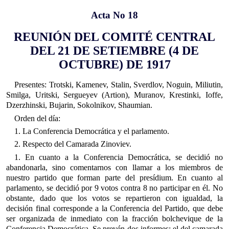
Acta No 18
REUNIÓN DEL COMITÉ CENTRAL
DEL 21 DE SETIEMBRE (4 DE
OCTUBRE) DE 1917
Presentes: Trotski, Kamenev, Stalin, Sverdlov, Noguin, Miliutin,
Smilga, Uritski, Sergueyev (Artion), Muranov, Krestinki, Ioffe,
Dzerzhinski, Bujarin, Sokolnikov, Shaumian.
Orden del día:
1. La Conferencia Democrática y el parlamento.
2. Respecto del Camarada Zinoviev.
1. En cuanto a la Conferencia Democrática, se decidió no
abandonarla, sino comentarnos con llamar a los miembros de
nuestro partido que forman parte del presídium. En cuanto al
parlamento, se decidió por 9 votos contra 8 no participar en él. No
obstante, dado que los votos se repartieron con igualdad, la
decisión final corresponde a la Conferencia del Partido, que debe
ser organizada de inmediato con la fracción bolchevique de la
Conferencia Democrática. Se prevén dos informes: el del camarada