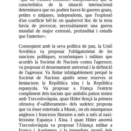
característica de la situació internacional
determinava que no podien haver-hi guerres grans,
petites o mitjanes, independents, que l'explosió
d'un conflicte bèl·lic en qualsevol lloc de la terra
havia de provocar, necessàriament una guerra
mundial de major extensió, profunditat i estralls
que l'anterior».
Conseqüent amb la seva política de pau, la Unió
Soviètica va proposar l'obligatorietat de les
sancions polítiques, econòmiques i militars que
acordés la Societat de Nacions contra l'agressor;
va proposar el desarmament universal i la definició
de l'agressor. Va lluitar infatigablement perquè la
Societat de Nacions ajudés sense reserves ni
limitacions la República xina i la República
espanyola. Va proposar a França l'estricte
compliment dels tractats que ambdós països tenien
amb Txecoslovàquia, quan Hitler llençà la primera
ofensiva d'«alliberament» dels sudetes: proposta
que va ésser enterrada a Munic, on els muniquesos
anglesos i francesos lliuraren a més a més al nazi-
feixisme Espanya i Xina. I quan Hitler anorreà
Txecoslovàquia va proposar l'Aliança militar a
França i Anglaterra, i la immediata reunió dels