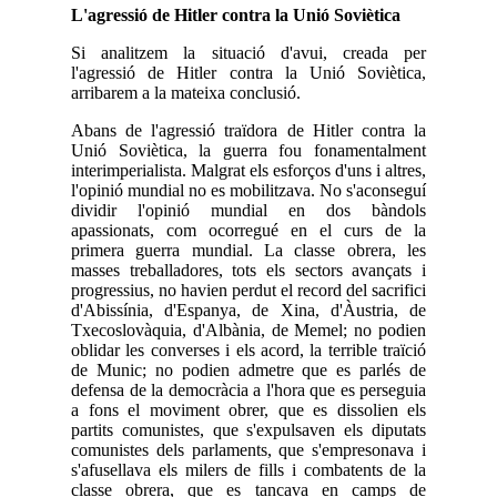
L'agressió de Hitler contra la Unió Soviètica
Si analitzem la situació d'avui, creada per
l'agressió de Hitler contra la Unió Soviètica,
arribarem a la mateixa conclusió.
Abans de l'agressió traïdora de Hitler contra la
Unió Soviètica, la guerra fou fonamentalment
interimperialista. Malgrat els esforços d'uns i altres,
l'opinió mundial no es mobilitzava. No s'aconseguí
dividir l'opinió mundial en dos bàndols
apassionats, com ocorregué en el curs de la
primera guerra mundial. La classe obrera, les
masses treballadores, tots els sectors avançats i
progressius, no havien perdut el record del sacrifici
d'Abissínia, d'Espanya, de Xina, d'Àustria, de
Txecoslovàquia, d'Albània, de Memel; no podien
oblidar les converses i els acord, la terrible traïció
de Munic; no podien admetre que es parlés de
defensa de la democràcia a l'hora que es perseguia
a fons el moviment obrer, que es dissolien els
partits comunistes, que s'expulsaven els diputats
comunistes dels parlaments, que s'empresonava i
s'afusellava els milers de fills i combatents de la
classe obrera, que es tancava en camps de