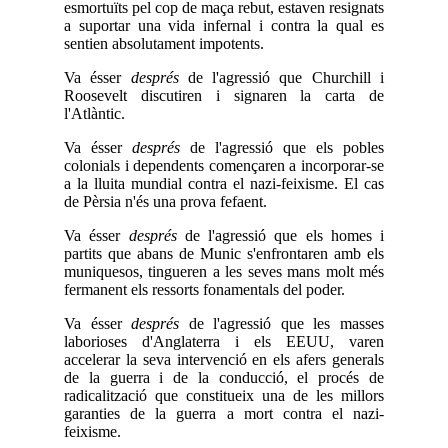
esmortuïts pel cop de maça rebut, estaven resignats
a suportar una vida infernal i contra la qual es
sentien absolutament impotents.
Va ésser
després
de l'agressió que Churchill i
Roosevelt discutiren i signaren la carta de
l'Atlàntic.
Va ésser
després
de l'agressió que els pobles
colonials i dependents començaren a incorporar-se
a la lluita mundial contra el nazi-feixisme. El cas
de Pèrsia n'és una prova fefaent.
Va ésser
després
de l'agressió que els homes i
partits que abans de Munic s'enfrontaren amb els
muniquesos, tingueren a les seves mans molt més
fermanent els ressorts fonamentals del poder.
Va ésser
després
de l'agressió que les masses
laborioses d'Anglaterra i els EEUU, varen
accelerar la seva intervenció en els afers generals
de la guerra i de la conducció, el procés de
radicalització que constitueix una de les millors
garanties de la guerra a mort contra el nazi-
feixisme.