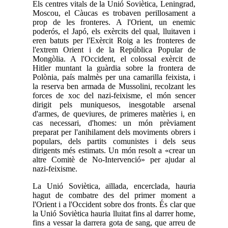
Els centres vitals de la Unió Soviètica, Leningrad,
Moscou, el Càucas es trobaven perillosament a
prop de les fronteres. A l'Orient, un enemic
poderós, el Japó, els exèrcits del qual, lluitaven i
eren batuts per l'Exèrcit Roig a les fronteres de
l'extrem Orient i de la República Popular de
Mongòlia. A l'Occident, el colossal exèrcit de
Hitler muntant la guàrdia sobre la frontera de
Polònia, país malmès per una camarilla feixista, i
la reserva ben armada de Mussolini, recolzant les
forces de xoc del nazi-feixisme, el món sencer
dirigit pels muniquesos, inesgotable arsenal
d'armes, de queviures, de primeres matèries i, en
cas necessari, d'homes: un món prèviament
preparat per l'anihilament dels moviments obrers i
populars, dels partits comunistes i dels seus
dirigents més estimats. Un món resolt a «crear un
altre Comitè de No-Intervenció» per ajudar al
nazi-feixisme.
La Unió Soviètica, aïllada, encerclada, hauria
hagut de combatre des del primer moment a
l'Orient i a l'Occident sobre dos fronts. És clar que
la Unió Soviètica hauria lluitat fins al darrer home,
fins a vessar la darrera gota de sang, que arreu de