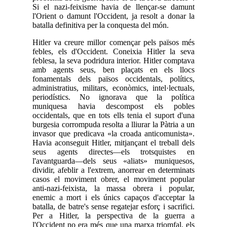
Si el nazi-feixisme havia de llençar-se damunt
l'Orient o damunt l'Occident, ja resolt a donar la
batalla definitiva per la conquesta del món.
Hitler va creure millor començar pels països més
febles, els d'Occident. Coneixia Hitler la seva
feblesa, la seva podridura interior. Hitler comptava
amb agents seus, ben plaçats en els llocs
fonamentals dels països occidentals, polítics,
administratius, militars, econòmics, intel·lectuals,
periodístics. No ignorava que la política
muniquesa havia descompost els pobles
occidentals, que en tots ells tenia el suport d'una
burgesia corrompuda resolta a lliurar la Pàtria a un
invasor que predicava «la croada anticomunista».
Havia aconseguit Hitler, mitjançant el treball dels
seus agents directes—els trotsquistes en
l'avantguarda—dels seus «aliats» muniquesos,
dividir, afeblir a l'extrem, anorrear en determinats
casos el moviment obrer, el moviment popular
anti-nazi-feixista, la massa obrera i popular,
enemic a mort i els únics capaços d'acceptar la
batalla, de batre's sense regatejar esforç i sacrifici.
Per a Hitler, la perspectiva de la guerra a
l'Occident no era més que una marxa triomfal, els