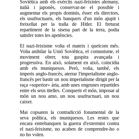
Soviètica amb els exèrcits nazi-feixistes alemany,
italià i japonès, conservar-ne el possible i
augmentar els propis dominis, ésser els directors,
els usufructuaris, els banquers d'un món ajupit i
freixellat per la tralla de Hitler. El freturat
repartiment de la sisena part de la terra, podia
satisfer totes les apetències.
El nazi-feixisme volia el mateix i quelcom més.
Volia anihilar la Unió Soviètica, el comunisme, el
moviment obrer, tota guspira avançada i
progressiva. En això, solament en això, coincidia
amb els muniquesos. Però, volia, també, els
imperis anglo-francès, aterrar l'imperialisme anglo-
francès per bastir un nou imperialisme dirigit per la
raça «superior» ària, amb unes engrunes repartides
entre els seus titelles. Conquerir el món, imposar al
món un nou amo, un nou usufructuari, un nou
caixer.
Mai copsaren la contradicció fonamental de la
seva política, els muniquesos. Les restes que
encara entrebanquen la guerra d'extermini contra
el nazi-feixisme, no acaben de comprendre-ho o
no ho volen.