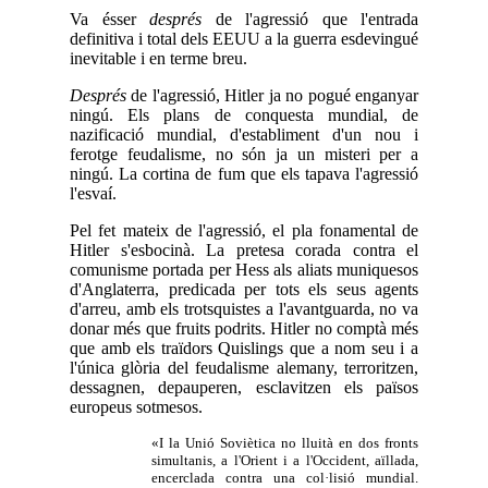
Va ésser
després
de l'agressió que l'entrada
definitiva i total dels EEUU a la guerra esdevingué
inevitable i en terme breu.
Després
de l'agressió, Hitler ja no pogué enganyar
ningú. Els plans de conquesta mundial, de
nazificació mundial, d'establiment d'un nou i
ferotge feudalisme, no són ja un misteri per a
ningú. La cortina de fum que els tapava l'agressió
l'esvaí.
Pel fet mateix de l'agressió, el pla fonamental de
Hitler s'esbocinà. La pretesa corada contra el
comunisme portada per Hess als aliats muniquesos
d'Anglaterra, predicada per tots els seus agents
d'arreu, amb els trotsquistes a l'avantguarda, no va
donar més que fruits podrits. Hitler no comptà més
que amb els traïdors Quislings que a nom seu i a
l'única glòria del feudalisme alemany, terroritzen,
dessagnen, depauperen, esclavitzen els països
europeus sotmesos.
«I la Unió Soviètica no lluità en dos fronts
simultanis, a l'Orient i a l'Occident, aïllada,
encerclada contra una col·lisió mundial.