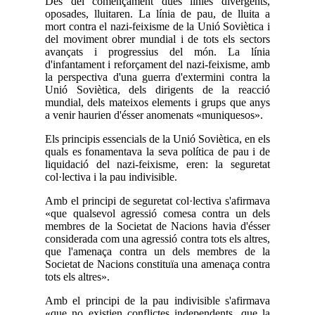
Des del començament dues línies divergents,
oposades, lluitaren. La línia de pau, de lluita a
mort contra el nazi-feixisme de la Unió Soviètica i
del moviment obrer mundial i de tots els sectors
avançats i progressius del món. La línia
d'infantament i reforçament del nazi-feixisme, amb
la perspectiva d'una guerra d'extermini contra la
Unió Soviètica, dels dirigents de la reacció
mundial, dels mateixos elements i grups que anys
a venir haurien d'ésser anomenats «muniquesos».
Els principis essencials de la Unió Soviètica, en els
quals es fonamentava la seva política de pau i de
liquidació del nazi-feixisme, eren: la seguretat
col·lectiva i la pau indivisible.
Amb el principi de seguretat col·lectiva s'afirmava
«que qualsevol agressió comesa contra un dels
membres de la Societat de Nacions havia d'ésser
considerada com una agressió contra tots els altres,
que l'amenaça contra un dels membres de la
Societat de Nacions constituïa una amenaça contra
tots els altres».
Amb el principi de la pau indivisible s'afirmava
«que no existien conflictes independents, que la