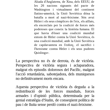
Aliada d'Anglaterra, de Xina, dels EEUU, de
les 26 nacions signants del pacte de
Washington i virtualment del continent
llatino-americà, la Unió Soviètica dóna la
batalla a mort al nazi-feixisme. Són avui
Hitler i els seus còmplices de l'eix, els aïllats,
els encerclats per la coalició de forces més
poderoses que coneix la història fumana. El
que havia d'ésser una coalició mundial
entorn de Hitler contra la Unió Soviètica, és
una coalició mundial, amb la Unió Soviètica
de capdavantera en l'esforç, el sacrifici i
l'heroisme contra Hitler i els seus pudents
Quislings».
La perspectiva no és de derrota, és de victòria.
Perspectiva de victòria segura i aclaparadora,
malgrat els episodis dolorosos del Pacífic, malgrat
l'acció retardatària, sabotejadora, dels muniquesos
no definitivament morts encara.
Aquesta perspectiva de victòria és deguda a la
redistribució de les forces mundials, forces
armades i d'opinió pública, determinada per la
genial estratègia d'Stalin, de conseqüent política de
pau i de lluita sense perdó contra el nazi-feixisme.