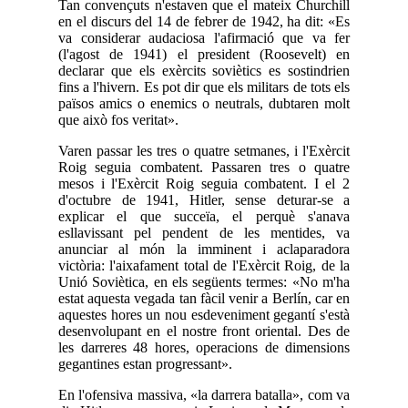
Tan convençuts n'estaven que el mateix Churchill
en el discurs del 14 de febrer de 1942, ha dit: «Es
va considerar audaciosa l'afirmació que va fer
(l'agost de 1941) el president (Roosevelt) en
declarar que els exèrcits soviètics es sostindrien
fins a l'hivern. Es pot dir que els militars de tots els
països amics o enemics o neutrals, dubtaren molt
que això fos veritat».
Varen passar les tres o quatre setmanes, i l'Exèrcit
Roig seguia combatent. Passaren tres o quatre
mesos i l'Exèrcit Roig seguia combatent. I el 2
d'octubre de 1941, Hitler, sense deturar-se a
explicar el que succeïa, el perquè s'anava
esllavissant pel pendent de les mentides, va
anunciar al món la imminent i aclaparadora
victòria: l'aixafament total de l'Exèrcit Roig, de la
Unió Soviètica, en els següents termes: «No m'ha
estat aquesta vegada tan fàcil venir a Berlín, car en
aquestes hores un nou esdeveniment gegantí s'està
desenvolupant en el nostre front oriental. Des de
les darreres 48 hores, operacions de dimensions
gegantines estan progressant».
En l'ofensiva massiva, «la darrera batalla», com va