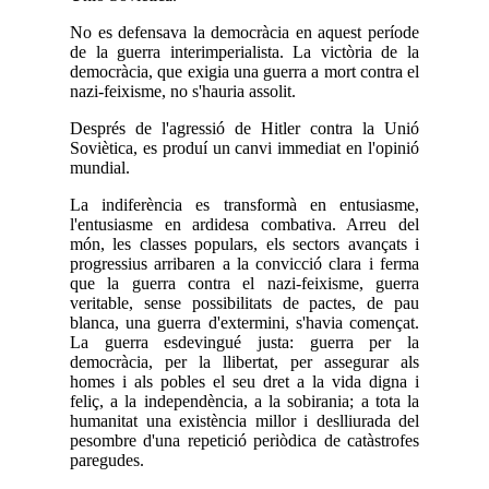
No es defensava la democràcia en aquest període
de la guerra interimperialista. La victòria de la
democràcia, que exigia una guerra a mort contra el
nazi-feixisme, no s'hauria assolit.
Després de l'agressió de Hitler contra la Unió
Soviètica, es produí un canvi immediat en l'opinió
mundial.
La indiferència es transformà en entusiasme,
l'entusiasme en ardidesa combativa. Arreu del
món, les classes populars, els sectors avançats i
progressius arribaren a la convicció clara i ferma
que la guerra contra el nazi-feixisme, guerra
veritable, sense possibilitats de pactes, de pau
blanca, una guerra d'extermini, s'havia començat.
La guerra esdevingué justa: guerra per la
democràcia, per la llibertat, per assegurar als
homes i als pobles el seu dret a la vida digna i
feliç, a la independència, a la sobirania; a tota la
humanitat una existència millor i deslliurada del
pesombre d'una repetició periòdica de catàstrofes
paregudes.