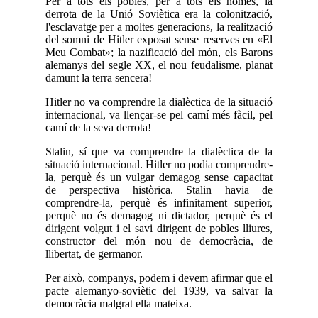
Per a tots els pobles, per a tots els homes, la
derrota de la Unió Soviètica era la colonització,
l'esclavatge per a moltes generacions, la realització
del somni de Hitler exposat sense reserves en «El
Meu Combat»; la nazificació del món, els Barons
alemanys del segle XX, el nou feudalisme, planat
damunt la terra sencera!
Hitler no va comprendre la dialèctica de la situació
internacional, va llençar-se pel camí més fàcil, pel
camí de la seva derrota!
Stalin, sí que va comprendre la dialèctica de la
situació internacional. Hitler no podia comprendre-
la, perquè és un vulgar demagog sense capacitat
de perspectiva històrica. Stalin havia de
comprendre-la, perquè és infinitament superior,
perquè no és demagog ni dictador, perquè és el
dirigent volgut i el savi dirigent de pobles lliures,
constructor del món nou de democràcia, de
llibertat, de germanor.
Per això, companys, podem i devem afirmar que el
pacte alemanyo-soviètic del 1939, va salvar la
democràcia malgrat ella mateixa.