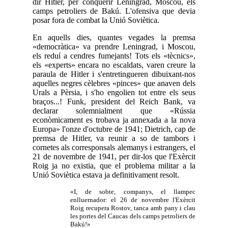
dir Hitler, per conquerir Leningrad, Moscou, els
camps petroliers de Bakú. L'ofensiva que devia
posar fora de combat la Unió Soviètica.
En aquells dies, quantes vegades la premsa
«democràtica» va prendre Leningrad, i Moscou,
els reduí a cendres fumejants! Tots els «tècnics»,
els «experts» encara no escaldats, varen creure la
paraula de Hitler i s'entretingueren dibuixant-nos
aquelles negres cèlebres «pinces» que anaven dels
Urals a Pèrsia, i s'ho engolien tot entre els seus
braços...! Funk, president del Reich Bank, va
declarar solemnialment que «Rússia
econòmicament es trobava ja annexada a la nova
Europa» l'onze d'octubre de 1941; Dietrich, cap de
premsa de Hitler, va reunir a so de tambors i
cornetes als corresponsals alemanys i estrangers, el
21 de novembre de 1941, per dir-los que l'Exèrcit
Roig ja no existia, que el problema militar a la
Unió Soviètica estava ja definitivament resolt.
«I, de sobte, companys, el llampec
enlluernador: el 26 de novembre l'Exèrcit
Roig recupera Rostov, tanca amb pany i clau
les portes del Caucas dels camps petroliers de
Bakú!»