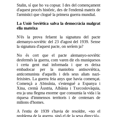
Stalin, sí que ho va copsar. I des del començament
d'aquest procés històric, des de l'endemà mateix de
l'armistici que clogué la primera guerra mundial.
La Unió Soviètica salva la democràcia malgrat
ella mateixa
N'és la prova fefaent la signatura del pacte
alemanyo-soviètic del 23 d'agost del 1939. Sense
la signatura d'aquest pacte, on seríem ja?
No és cert que el pacte alemanyo-soviètic
desfermés la guerra, com varen dir els muniquesos
i certa gent mal informada i que es deixa
embadocar per la maniobra antisoviètica,
anticomunista d'aquells i dels seus aliats nazi-
feixistes. La guerra feia anys que havia començat.
Començà a Abissínia, s'estengué a Espanya i
Xina, cremà Àustria, Albània i Txecoslovàquia,
era ja una flegma enorme que consumia la vida i la
riquesa d'immensos territoris i de centenars de
milions d'homes.
A l'estiu de 1939 s'havia de resoldre, «no el
problema de la guerra, sinó el de la seva direcció».