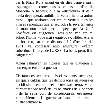
per la Plaça Roja amunt en els dies d'aniversari i
esporuguir a corresponsals venuts a «l'or de
Moscou» o babaus; que la «dictadura» d'Stalin
havia depauperat, anihilat la vella i heroica ànima
russa... que acabaren per creure veritats totes les
vileses i mentides que el seu odi i la seva temença
al món nou bastit peça a peça per la Unió
Soviètica els suggerien. Tots s'ho van creure,
àdhuc l'home «que mai s'equivoca», Hitler. Ara ja
no ho creu, car en el discurs del 2 d'octubre del
1941, va confessar amb amargura: «vàrem
subestimar la força de l'URSS. La bena, però, li ha
caigut tard!
¿Com estranyar les nicieses que es digueren al
començament de la guerra?
Els famosos «experts», els clarividents «tècnics»,
els quals caldria que les democràcies en guerra es
decidissin a enterrar set metres sota terra, varen
afirmar fent-se ressò de les bajanades de Goebbels
i de la seva cort de corresponsals estrangers:
«probablement la guerra acabarà dintre tres o
quatre setmanes».