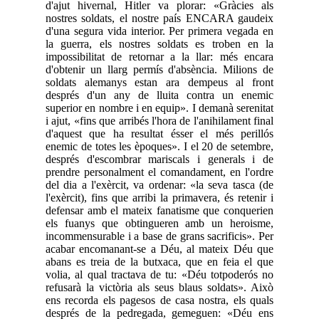
d'ajut hivernal, Hitler va plorar: «Gràcies als
nostres soldats, el nostre país ENCARA gaudeix
d'una segura vida interior. Per primera vegada en
la guerra, els nostres soldats es troben en la
impossibilitat de retornar a la llar: més encara
d'obtenir un llarg permís d'absència. Milions de
soldats alemanys estan ara dempeus al front
després d'un any de lluita contra un enemic
superior en nombre i en equip». I demanà serenitat
i ajut, «fins que arribés l'hora de l'anihilament final
d'aquest que ha resultat ésser el més perillós
enemic de totes les èpoques». I el 20 de setembre,
després d'escombrar mariscals i generals i de
prendre personalment el comandament, en l'ordre
del dia a l'exèrcit, va ordenar: «la seva tasca (de
l'exèrcit), fins que arribi la primavera, és retenir i
defensar amb el mateix fanatisme que conquerien
els fuanys que obtingueren amb un heroisme,
incommensurable i a base de grans sacrificis». Per
acabar encomanant-se a Déu, al mateix Déu que
abans es treia de la butxaca, que en feia el que
volia, al qual tractava de tu: «Déu totpoderós no
refusarà la victòria als seus blaus soldats». Això
ens recorda els pagesos de casa nostra, els quals
després de la pedregada, gemeguen: «Déu ens