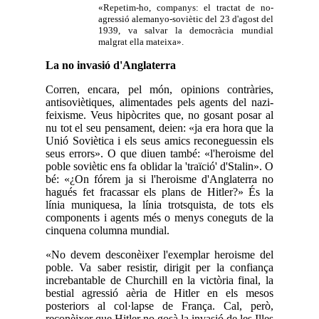
«Repetim-ho, companys: el tractat de no-
agressió alemanyo-soviètic del 23 d'agost del
1939, va salvar la democràcia mundial
malgrat ella mateixa».
La no invasió d'Anglaterra
Corren, encara, pel món, opinions contràries,
antisoviètiques, alimentades pels agents del nazi-
feixisme. Veus hipòcrites que, no gosant posar al
nu tot el seu pensament, deien: «ja era hora que la
Unió Soviètica i els seus amics reconeguessin els
seus errors». O que diuen també: «l'heroisme del
poble soviètic ens fa oblidar la 'traïció' d'Stalin». O
bé: «¿On fórem ja si l'heroisme d'Anglaterra no
hagués fet fracassar els plans de Hitler?» És la
línia muniquesa, la línia trotsquista, de tots els
components i agents més o menys coneguts de la
cinquena columna mundial.
«No devem desconèixer l'exemplar heroisme del
poble. Va saber resistir, dirigit per la confiança
increbantable de Churchill en la victòria final, la
bestial agressió aèria de Hitler en els mesos
posteriors al col·lapse de França. Cal, però,
reconèixer que Hitler no gosà la invasió de les Illes