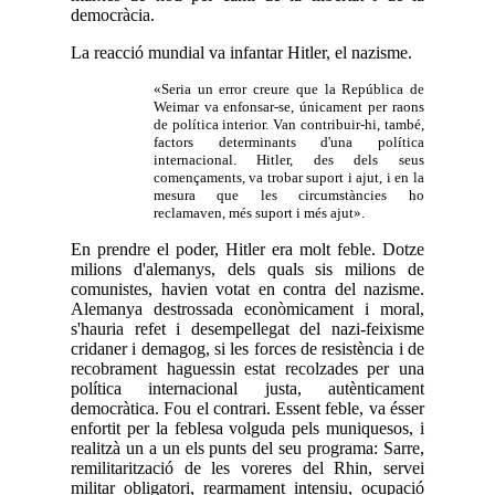
democràcia.
La reacció mundial va infantar Hitler, el nazisme.
«Seria un error creure que la República de
Weimar va enfonsar-se, únicament per raons
de política interior. Van contribuir-hi, també,
factors determinants d'una política
internacional. Hitler, des dels seus
començaments, va trobar suport i ajut, i en la
mesura que les circumstàncies ho
reclamaven, més suport i més ajut».
En prendre el poder, Hitler era molt feble. Dotze
milions d'alemanys, dels quals sis milions de
comunistes, havien votat en contra del nazisme.
Alemanya destrossada econòmicament i moral,
s'hauria refet i desempellegat del nazi-feixisme
cridaner i demagog, si les forces de resistència i de
recobrament haguessin estat recolzades per una
política internacional justa, autènticament
democràtica. Fou el contrari. Essent feble, va ésser
enfortit per la feblesa volguda pels muniquesos, i
realitzà un a un els punts del seu programa: Sarre,
remilitarització de les voreres del Rhin, servei
militar obligatori, rearmament intensiu, ocupació