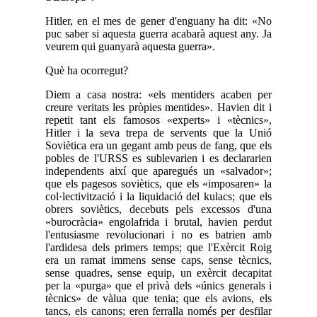
Hitler, en el mes de gener d'enguany ha dit: «No
puc saber si aquesta guerra acabarà aquest any. Ja
veurem qui guanyarà aquesta guerra».
Què ha ocorregut?
Diem a casa nostra: «els mentiders acaben per
creure veritats les pròpies mentides». Havien dit i
repetit tant els famosos «experts» i «tècnics»,
Hitler i la seva trepa de servents que la Unió
Soviètica era un gegant amb peus de fang, que els
pobles de l'URSS es sublevarien i es declararien
independents així que aparegués un «salvador»;
que els pagesos soviètics, que els «imposaren» la
col·lectivització i la liquidació del kulacs; que els
obrers soviètics, decebuts pels excessos d'una
«burocràcia» engolafrida i brutal, havien perdut
l'entusiasme revolucionari i no es batrien amb
l'ardidesa dels primers temps; que l'Exèrcit Roig
era un ramat immens sense caps, sense tècnics,
sense quadres, sense equip, un exèrcit decapitat
per la «purga» que el privà dels «únics generals i
tècnics» de vàlua que tenia; que els avions, els
tancs, els canons; eren ferralla només per desfilar