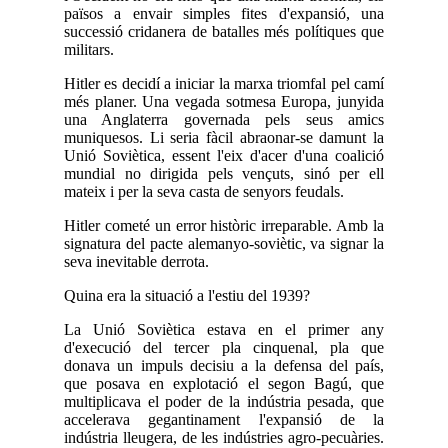
països a envair simples fites d'expansió, una
successió cridanera de batalles més polítiques que
militars.
Hitler es decidí a iniciar la marxa triomfal pel camí
més planer. Una vegada sotmesa Europa, junyida
una Anglaterra governada pels seus amics
muniquesos. Li seria fàcil abraonar-se damunt la
Unió Soviètica, essent l'eix d'acer d'una coalició
mundial no dirigida pels vençuts, sinó per ell
mateix i per la seva casta de senyors feudals.
Hitler cometé un error històric irreparable. Amb la
signatura del pacte alemanyo-soviètic, va signar la
seva inevitable derrota.
Quina era la situació a l'estiu del 1939?
La Unió Soviètica estava en el primer any
d'execució del tercer pla cinquenal, pla que
donava un impuls decisiu a la defensa del país,
que posava en explotació el segon Bagú, que
multiplicava el poder de la indústria pesada, que
accelerava gegantinament l'expansió de la
indústria lleugera, de les indústries agro-pecuàries.