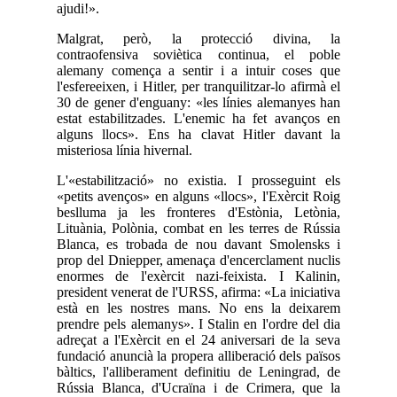
ajudi!».
Malgrat, però, la protecció divina, la
contraofensiva soviètica continua, el poble
alemany comença a sentir i a intuir coses que
l'esfereeixen, i Hitler, per tranquilitzar-lo afirmà el
30 de gener d'enguany: «les línies alemanyes han
estat estabilitzades. L'enemic ha fet avanços en
alguns llocs». Ens ha clavat Hitler davant la
misteriosa línia hivernal.
L'«estabilització» no existia. I prosseguint els
«petits avenços» en alguns «llocs», l'Exèrcit Roig
beslluma ja les fronteres d'Estònia, Letònia,
Lituània, Polònia, combat en les terres de Rússia
Blanca, es trobada de nou davant Smolensks i
prop del Dniepper, amenaça d'encerclament nuclis
enormes de l'exèrcit nazi-feixista. I Kalinin,
president venerat de l'URSS, afirma: «La iniciativa
està en les nostres mans. No ens la deixarem
prendre pels alemanys». I Stalin en l'ordre del dia
adreçat a l'Exèrcit en el 24 aniversari de la seva
fundació anuncià la propera alliberació dels països
bàltics, l'alliberament definitiu de Leningrad, de
Rússia Blanca, d'Ucraïna i de Crimera, que la