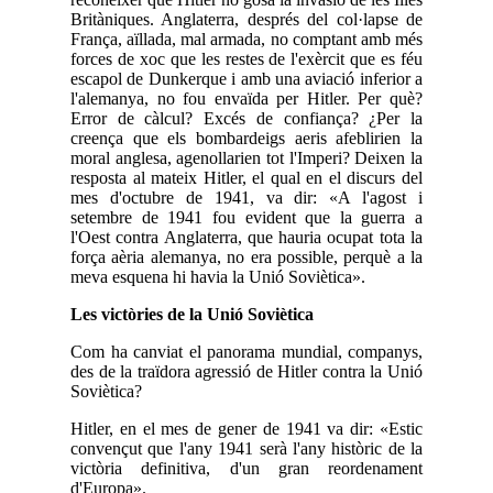
Britàniques. Anglaterra, després del col·lapse de
França, aïllada, mal armada, no comptant amb més
forces de xoc que les restes de l'exèrcit que es féu
escapol de Dunkerque i amb una aviació inferior a
l'alemanya, no fou envaïda per Hitler. Per què?
Error de càlcul? Excés de confiança? ¿Per la
creença que els bombardeigs aeris afeblirien la
moral anglesa, agenollarien tot l'Imperi? Deixen la
resposta al mateix Hitler, el qual en el discurs del
mes d'octubre de 1941, va dir: «A l'agost i
setembre de 1941 fou evident que la guerra a
l'Oest contra Anglaterra, que hauria ocupat tota la
força aèria alemanya, no era possible, perquè a la
meva esquena hi havia la Unió Soviètica».
Les victòries de la Unió Soviètica
Com ha canviat el panorama mundial, companys,
des de la traïdora agressió de Hitler contra la Unió
Soviètica?
Hitler, en el mes de gener de 1941 va dir: «Estic
convençut que l'any 1941 serà l'any històric de la
victòria definitiva, d'un gran reordenament
d'Europa».