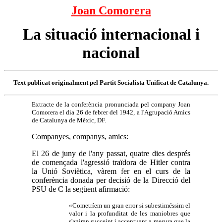
Joan Comorera
La situació internacional i
nacional
Text publicat originalment pel Partit Socialista Unificat de Catalunya.
Extracte de la conferència pronunciada pel company Joan
Comorera el dia 26 de febrer del 1942, a l'Agrupació Amics
de Catalunya de Mèxic, DF.
Companyes, companys, amics:
El 26 de juny de l'any passat, quatre dies després
de començada l'agressió traïdora de Hitler contra
la Unió Soviètica, vàrem fer en el curs de la
conferència donada per decisió de la Direcció del
PSU de C la següent afirmació:
«Cometríem un gran error si subestiméssim el
valor i la profunditat de les maniobres que
s'aniran succeint i accentuant a mesura que la