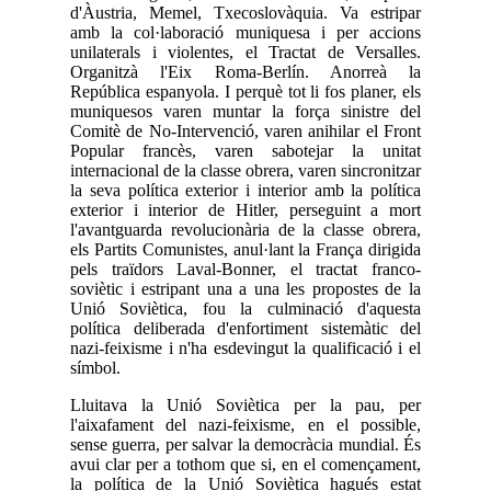
d'Àustria, Memel, Txecoslovàquia. Va estripar
amb la col·laboració muniquesa i per accions
unilaterals i violentes, el Tractat de Versalles.
Organitzà l'Eix Roma-Berlín. Anorreà la
República espanyola. I perquè tot li fos planer, els
muniquesos varen muntar la força sinistre del
Comitè de No-Intervenció, varen anihilar el Front
Popular francès, varen sabotejar la unitat
internacional de la classe obrera, varen sincronitzar
la seva política exterior i interior amb la política
exterior i interior de Hitler, perseguint a mort
l'avantguarda revolucionària de la classe obrera,
els Partits Comunistes, anul·lant la França dirigida
pels traïdors Laval-Bonner, el tractat franco-
soviètic i estripant una a una les propostes de la
Unió Soviètica, fou la culminació d'aquesta
política deliberada d'enfortiment sistemàtic del
nazi-feixisme i n'ha esdevingut la qualificació i el
símbol.
Lluitava la Unió Soviètica per la pau, per
l'aixafament del nazi-feixisme, en el possible,
sense guerra, per salvar la democràcia mundial. És
avui clar per a tothom que si, en el començament,
la política de la Unió Soviètica hagués estat