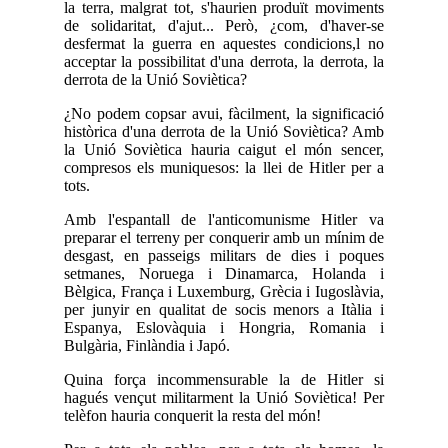
la terra, malgrat tot, s'haurien produït moviments
de solidaritat, d'ajut... Però, ¿com, d'haver-se
desfermat la guerra en aquestes condicions,l no
acceptar la possibilitat d'una derrota, la derrota, la
derrota de la Unió Soviètica?
¿No podem copsar avui, fàcilment, la significació
històrica d'una derrota de la Unió Soviètica? Amb
la Unió Soviètica hauria caigut el món sencer,
compresos els muniquesos: la llei de Hitler per a
tots.
Amb l'espantall de l'anticomunisme Hitler va
preparar el terreny per conquerir amb un mínim de
desgast, en passeigs militars de dies i poques
setmanes, Noruega i Dinamarca, Holanda i
Bèlgica, França i Luxemburg, Grècia i Iugoslàvia,
per junyir en qualitat de socis menors a Itàlia i
Espanya, Eslovàquia i Hongria, Romania i
Bulgària, Finlàndia i Japó.
Quina força incommensurable la de Hitler si
hagués vençut militarment la Unió Soviètica! Per
telèfon hauria conquerit la resta del món!