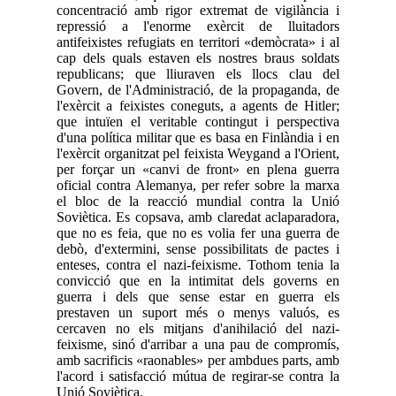
concentració amb rigor extremat de vigilància i
repressió a l'enorme exèrcit de lluitadors
antifeixistes refugiats en territori «demòcrata» i al
cap dels quals estaven els nostres braus soldats
republicans; que lliuraven els llocs clau del
Govern, de l'Administració, de la propaganda, de
l'exèrcit a feixistes coneguts, a agents de Hitler;
que intuïen el veritable contingut i perspectiva
d'una política militar que es basa en Finlàndia i en
l'exèrcit organitzat pel feixista Weygand a l'Orient,
per forçar un «canvi de front» en plena guerra
oficial contra Alemanya, per refer sobre la marxa
el bloc de la reacció mundial contra la Unió
Soviètica. Es copsava, amb claredat aclaparadora,
que no es feia, que no es volia fer una guerra de
debò, d'extermini, sense possibilitats de pactes i
enteses, contra el nazi-feixisme. Tothom tenia la
convicció que en la intimitat dels governs en
guerra i dels que sense estar en guerra els
prestaven un suport més o menys valuós, es
cercaven no els mitjans d'anihilació del nazi-
feixisme, sinó d'arribar a una pau de compromís,
amb sacrificis «raonables» per ambdues parts, amb
l'acord i satisfacció mútua de regirar-se contra la
Unió Soviètica.