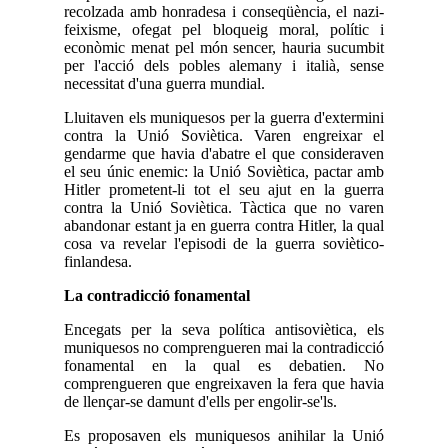
recolzada amb honradesa i conseqüència, el nazi-
feixisme, ofegat pel bloqueig moral, polític i
econòmic menat pel món sencer, hauria sucumbit
per l'acció dels pobles alemany i italià, sense
necessitat d'una guerra mundial.
Lluitaven els muniquesos per la guerra d'extermini
contra la Unió Soviètica. Varen engreixar el
gendarme que havia d'abatre el que consideraven
el seu únic enemic: la Unió Soviètica, pactar amb
Hitler prometent-li tot el seu ajut en la guerra
contra la Unió Soviètica. Tàctica que no varen
abandonar estant ja en guerra contra Hitler, la qual
cosa va revelar l'episodi de la guerra soviètico-
finlandesa.
La contradicció fonamental
Encegats per la seva política antisoviètica, els
muniquesos no comprengueren mai la contradicció
fonamental en la qual es debatien. No
comprengueren que engreixaven la fera que havia
de llençar-se damunt d'ells per engolir-se'ls.
Es proposaven els muniquesos anihilar la Unió