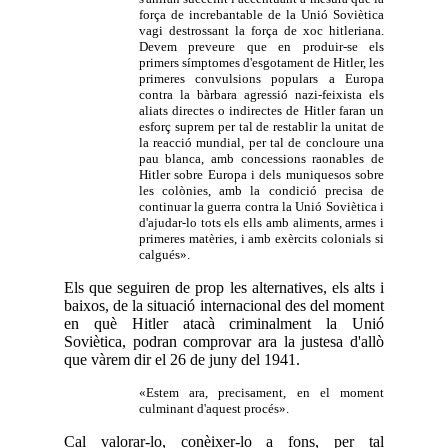
força de increbantable de la Unió Soviètica
vagi destrossant la força de xoc hitleriana.
Devem preveure que en produir-se els
primers símptomes d'esgotament de Hitler, les
primeres convulsions populars a Europa
contra la bàrbara agressió nazi-feixista els
aliats directes o indirectes de Hitler faran un
esforç suprem per tal de restablir la unitat de
la reacció mundial, per tal de concloure una
pau blanca, amb concessions raonables de
Hitler sobre Europa i dels muniquesos sobre
les colònies, amb la condició precisa de
continuar la guerra contra la Unió Soviètica i
d'ajudar-lo tots els ells amb aliments, armes i
primeres matèries, i amb exèrcits colonials si
calgués».
Els que seguiren de prop les alternatives, els alts i
baixos, de la situació internacional des del moment
en què Hitler atacà criminalment la Unió
Soviètica, podran comprovar ara la justesa d'allò
que vàrem dir el 26 de juny del 1941.
«Estem ara, precisament, en el moment
culminant d'aquest procés».
Cal valorar-lo, conèixer-lo a fons, per tal