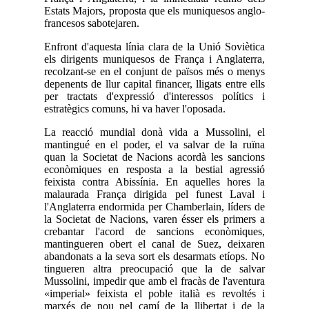
Estats Majors, proposta que els muniquesos anglo-
francesos sabotejaren.
Enfront d'aquesta línia clara de la Unió Soviètica
els dirigents muniquesos de França i Anglaterra,
recolzant-se en el conjunt de països més o menys
depenents de llur capital financer, lligats entre ells
per tractats d'expressió d'interessos polítics i
estratègics comuns, hi va haver l'oposada.
La reacció mundial donà vida a Mussolini, el
mantingué en el poder, el va salvar de la ruïna
quan la Societat de Nacions acordà les sancions
econòmiques en resposta a la bestial agressió
feixista contra Abissínia. En aquelles hores la
malaurada França dirigida pel funest Laval i
l'Anglaterra endormida per Chamberlain, líders de
la Societat de Nacions, varen ésser els primers a
crebantar l'acord de sancions econòmiques,
mantingueren obert el canal de Suez, deixaren
abandonats a la seva sort els desarmats etíops. No
tingueren altra preocupació que la de salvar
Mussolini, impedir que amb el fracàs de l'aventura
«imperial» feixista el poble italià es revoltés i
marxés de nou pel camí de la llibertat i de la