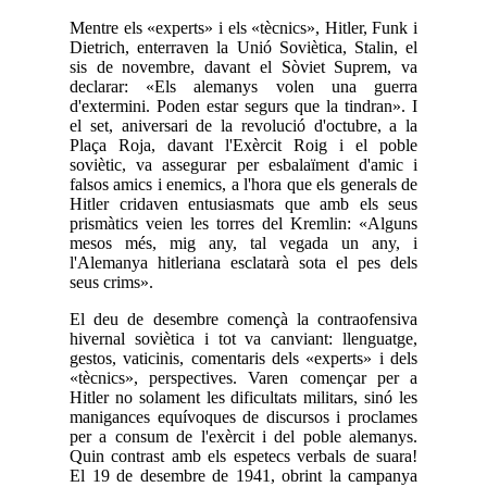
Mentre els «experts» i els «tècnics», Hitler, Funk i
Dietrich, enterraven la Unió Soviètica, Stalin, el
sis de novembre, davant el Sòviet Suprem, va
declarar: «Els alemanys volen una guerra
d'extermini. Poden estar segurs que la tindran». I
el set, aniversari de la revolució d'octubre, a la
Plaça Roja, davant l'Exèrcit Roig i el poble
soviètic, va assegurar per esbalaïment d'amic i
falsos amics i enemics, a l'hora que els generals de
Hitler cridaven entusiasmats que amb els seus
prismàtics veien les torres del Kremlin: «Alguns
mesos més, mig any, tal vegada un any, i
l'Alemanya hitleriana esclatarà sota el pes dels
seus crims».
El deu de desembre començà la contraofensiva
hivernal soviètica i tot va canviant: llenguatge,
gestos, vaticinis, comentaris dels «experts» i dels
«tècnics», perspectives. Varen començar per a
Hitler no solament les dificultats militars, sinó les
manigances equívoques de discursos i proclames
per a consum de l'exèrcit i del poble alemanys.
Quin contrast amb els espetecs verbals de suara!
El 19 de desembre de 1941, obrint la campanya