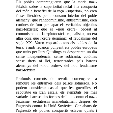
Els pobles comprengueren que la teoria nazi-
feixista sobre la superioritat racial i la conquesta
del món a benefici de la raça «superior», no eren
frases literàries per a consum interior del poble
alemany; que l'anticominisme, antisemitisme, eren
cortines de fum per tapar els veritables objectius
nazi-feixistes; que el «nou ordre» oposat al
comunisme o a la «plutocràcia capitalista», no era
altra cosa que l'ordre germànic, el feudalisme del
segle XX. Varen copsar-ho tots els pobles de la
terra, i amb recança punyent els pobles europeus
que traïts per llurs Quislings es despertaren un dia
sense independència, sense sobirania, colònies
sense drets ni llei, terroritzades pels barons
alemanys del «nou ordre», del nou feudalisme
nazi-feixista.
Profunds corrents de revolta començaren a
remoure les entranyes dels països sotmesos. No
podem considerar casual que les guerrilles, el
sabotatge en gran escala, els atemptats, les més
variades i arriscades formes de lluita contra el nazi-
feixisme, esclatessin immediatament després de
l'agressió contra la Unió Soviètica. Car abans de
l'agressió els pobles conquerits estaven quiets i