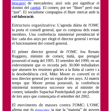
bescanvi
de mercaderies; això sols pot significar el
domini del
capital
. El comerç pot ser “lliure” però mai
“just”. El socialisme compagina el lliure mercat amb la
col·laboració
.
Estructura organitzativa
: L'agenda diària de l'OMC
la porta el consell general, que es composa dels estats
membres. Una conferència ministerial presidencial té
lloc cada dos anys per elegit el director general i revisar
el funcionament del consell general.
El primer director general de l'OMC fou Renato
Ruggiero, ministre de comerç italià, que prengué
possessió el maig del 1995. El setembre del 1999, en un
esdeveniment que es recorda pels 30.000 treballadors
que aturaren les reunions gràcies a la lluita al carrer i a
la desobediència civil, Mike Moore es convertí en el
nou director general per un espai de tres anys. Al mateix
temps que Moore prenia possessió, la conferència
ministerial nomenava successor seu al ministre de
comerç tailandès Supachai Panitchpakdi per un període
de tres anys que començaria el setembre del 2002.
El moviments de masses contra l'OMC
: L'OMC
afirma que és
ja que la “majoria” de govern
democràtic