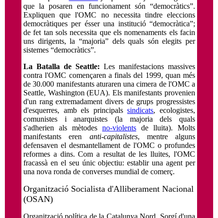
que la posaren en funcionament són “democràtics”.
Expliquen que l'OMC no necessita tindre eleccions
democràtiques per ésser una institució “democràtica”;
de fet tan sols necessita que els nomenaments els facin
uns dirigents, la “majoria” dels quals són elegits per
sistemes “democràtics”.
La Batalla de Seattle:
Les manifestacions massives
contra l'OMC començaren a finals del 1999, quan més
de 30.000 manifestants aturaren una cimera de l'OMC a
Seattle, Washington (EUA). Els manifestants provenien
d'un rang extremadament divers de grups progressistes
d'esquerres, amb els principals
sindicats
, ecologistes,
comunistes i anarquistes (la majoria dels quals
s'adherien als mètodes
no-violents
de lluita). Molts
manifestants eren
anti-capitalistes
, mentre alguns
defensaven el desmantellament de l'OMC o profundes
reformes a dins. Com a resultat de les lluites, l'OMC
fracassà en el seu únic objectiu: establir una agent per
una nova ronda de converses mundial de comerç.
Organització Socialista d'Alliberament Nacional
(OSAN)
Organització política de la Catalunya Nord. Sorgí d'una