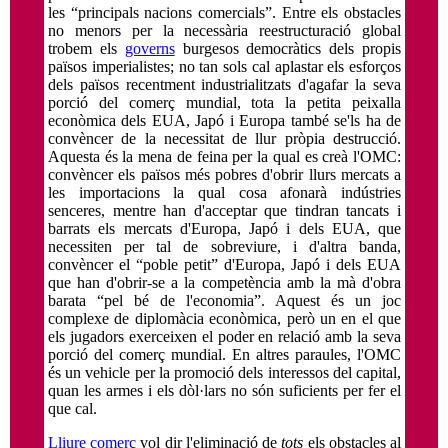
les “principals nacions comercials”. Entre els obstacles
no menors per la necessària reestructuració global
trobem els
governs
burgesos democràtics dels propis
països imperialistes; no tan sols cal aplastar els esforços
dels països recentment industrialitzats d'agafar la seva
porció del comerç mundial, tota la petita peixalla
econòmica dels EUA, Japó i Europa també se'ls ha de
convèncer de la necessitat de llur pròpia destrucció.
Aquesta és la mena de feina per la qual es creà l'OMC:
convèncer els països més pobres d'obrir llurs mercats a
les importacions la qual cosa afonarà indústries
senceres, mentre han d'acceptar que tindran tancats i
barrats els mercats d'Europa, Japó i dels EUA, que
necessiten per tal de sobreviure, i d'altra banda,
convèncer el “poble petit” d'Europa, Japó i dels EUA
que han d'obrir-se a la competència amb la mà d'obra
barata “pel bé de l'economia”. Aquest és un joc
complexe de diplomàcia econòmica, però un en el que
els jugadors exerceixen el poder en relació amb la seva
porció del comerç mundial. En altres paraules, l'OMC
és un vehicle per la promoció dels interessos del capital,
quan les armes i els dòl·lars no són suficients per fer el
que cal.
Lliure comerç
vol dir l'eliminació de
tots
els obstacles al