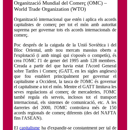
Organització Mundial del Comerç (OMC) –
World Trade Organization (WTO)
Organització internacional que estén i aplica els acords
capitalistes de comerç per tot el món amb autoritat
suprema per governar tots els acords internacionals de
comerç.
Poc després de la caiguda de la Unió Soviètica i del
Bloc Oriental, amb nou mercats massius oberts a
l'explotació (i amb ningú qui s'oposés o competís), és
crea l'OMC l'1 de gener del 1995 amb 128 membres.
Creada a partir del que havia estat l'Acord General
sobre Tarifes i Comerç (GATT, en les sigles angleses)
que fou establert principalment per governar el
capitalisme a Occident, la tasca de l'OMC és governar
el capitalisme a tot el món. Mentre el GATT limitava les
seves regulacions al comerç de mercaderies, l'OMC
també regula els serveis, inclosos tot el transport
internacional, els sistemes de comunicació, etc. A les
darreries del 2000, l'OMC controlava més de 150
acords regionals de comerç diferents (des del NAFTA
fins l'ASEAN).
El
capitalisme
ha d'expandir-se constantment per tal de