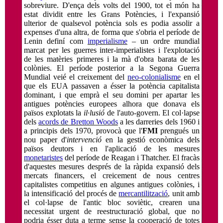
sobreviure. D'ença dels volts del 1900, tot el món ha
estat dividit entre les Grans Potències, i l'expansió
ulterior de qualsevol potència sols es podia assolir a
expenses d'una altra, de forma que s'obria el període de
Lenin definí com
imperialisme
– un ordre mundial
marcat per les guerres inter-imperialistes i l'explotació
de les matèries primeres i la mà d'obra barata de les
colònies. El període posterior a la Segona Guerra
Mundial veié el creixement del
neo-colonialisme
en el
que els EUA passaven a ésser la potència capitalista
dominant, i que emprà el seu domini per apartar les
antigues potències europees alhora que donava els
països explotats la
il·lusió
de l'auto-govern. El col·lapse
dels
acords de Bretton Woods
a les darreries dels 1960 i
a principis dels 1970, provocà que l'
FMI
prengués un
nou paper d'
intervenció
en la gestió econòmica dels
països deutors i en l'aplicació de les mesures
monetaristes
del període de Reagan i Thatcher. El fracàs
d'aquestes mesures després de la ràpida expansió dels
mercats financers, el creicement de nous centres
capitalistes competitius en algunes antigues colònies, i
la intensificació del procés de
mercantilització
, unit amb
el col·lapse de l'antic bloc soviètic, crearen una
necessitat urgent de reestructuració global, que no
podria ésser duta a terme sense la cooperació de totes