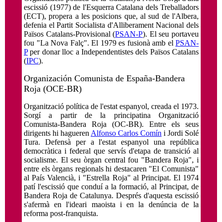
escissió (1977) de l'Esquerra Catalana dels Treballadors
(ECT), propera a les posicions que, al sud de l'Albera,
defenia el Partit Socialista d'Alliberament Nacional dels
Països Catalans-Provisional (
PSAN-P
). El seu portaveu
fou "La Nova Falç". El 1979 es fusionà amb el
PSAN-
P
per donar lloc a Independentistes dels Països Catalans
(
IPC
).
Organización Comunista de España-Bandera
Roja (OCE-BR)
Organització política de l'estat espanyol, creada el 1973.
Sorgí a partir de la principatina Organització
Comunista-Bandera Roja (OC-BR). Entre els seus
dirigents hi hagueren
Alfonso Carlos Comín
i Jordi Solé
Tura. Defensà per a l'estat espanyol una república
democràtica i federal que servís d'etapa de transició al
socialisme. El seu òrgan central fou "Bandera Roja", i
entre els òrgans regionals hi destacaren "El Comunista"
al País Valencià, i "Estrella Roja" al Principat. El 1974
patí l'escissió que conduí a la formació, al Principat, de
Bandera Roja de Catalunya. Després d'aquesta escissió
s'afermà en l'ideari maoista i en la denúncia de la
reforma post-franquista.