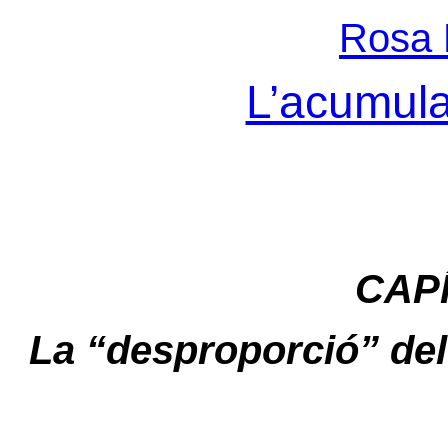
Rosa 
L’acumula
CAPÍ
La “desproporció” de