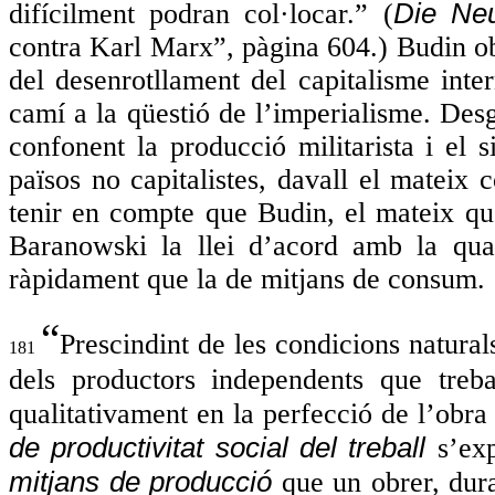
Die Neu
difícilment podran col·locar.” (
contra Karl Marx”, pàgina 604.) Budin obr
del desenrotllament del capitalisme inte
camí a la qüestió de l’imperialisme. Desg
confonent la producció militarista i el s
països no capitalistes, davall el mateix 
tenir en compte que Budin, el mateix qu
Baranowski la llei d’acord amb la qua
ràpidament que la de mitjans de consum.
“
Prescindint de les condicions naturals, 
181
dels productors independents que trebal
qualitativament en la perfecció de l’obr
de productivitat social del treball
s’ex
mitjans de producció
que un obrer, dur