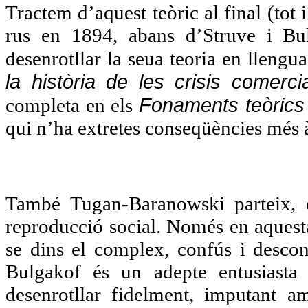
Tractem d’aquest teòric al final (tot
rus en 1894, abans d’Struve i Bul
desenrotllar la seua teoria en lleng
la història de les crisis comerci
Fonaments teòrics
completa en els
qui n’ha extretes conseqüències més à
També Tugan-Baranowski parteix, c
reproducció social. Només en aquesta
se dins el complex, confús i desco
Bulgakof és un adepte entusiasta 
desenrotllar fidelment, imputant am