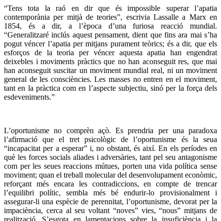
“
Tens tota la raó en dir que és impossible superar l’apatia
contemporània per mitjà de teories”, escrivia Lassalle a Marx en
1854, és a dir, a l’època d’una furiosa reacció mundial.
“Generalitzaré inclús aquest pensament, dient que fins ara mai s’ha
pogut véncer l’apatia per mitjans purament teòrics; és a dir, que els
esforços de la teoria per véncer aquesta apatia han engendrat
deixebles i moviments pràctics que no han aconseguit res, que mai
han aconseguit suscitar un moviment mundial real, ni un moviment
general de les consciències. Les masses no entren en el moviment,
tant en la pràctica com en l’aspecte subjectiu, sinó per la força dels
esdeveniments.”
L’oportunisme no comprèn açò. Es prendria per una paradoxa
l’afirmació que el tret psicològic de l’oportunisme és la seua
“incapacitat per a esperar” i, no obstant, és així. En els períodes en
què les forces socials aliades i adversàries, tant pel seu antagonisme
com per les seues reaccions mútues, porten una vida política sense
moviment; quan el treball molecular del desenvolupament econòmic,
reforçant més encara les contradiccions, en compte de trencar
l’equilibri polític, sembla més bé endurir-lo provisionalment i
assegurar-li una espècie de perennitat, l’oportunisme, devorat per la
impaciència, cerca al seu voltant “noves” vies, “nous” mitjans de
realització. S’esgota en lamentacions sobre la insuficiència i la