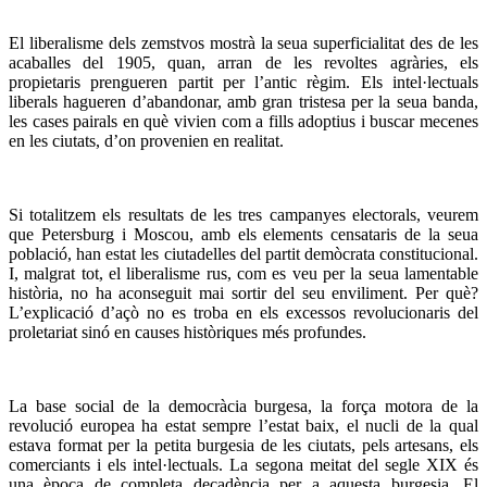
El liberalisme dels zemstvos mostrà la seua superficialitat des de les
acaballes del 1905, quan, arran de les revoltes agràries, els
propietaris prengueren partit per l’antic règim. Els intel·lectuals
liberals hagueren d’abandonar, amb gran tristesa per la seua banda,
les cases pairals en què vivien com a fills adoptius i buscar mecenes
en les ciutats, d’on provenien en realitat.
Si totalitzem els resultats de les tres campanyes electorals, veurem
que Petersburg i Moscou, amb els elements censataris de la seua
població, han estat les ciutadelles del partit demòcrata constitucional.
I, malgrat tot, el liberalisme rus, com es veu per la seua lamentable
història, no ha aconseguit mai sortir del seu enviliment. Per què?
L’explicació d’açò no es troba en els excessos revolucionaris del
proletariat sinó en causes històriques més profundes.
La base social de la democràcia burgesa, la força motora de la
revolució europea ha estat sempre l’estat baix, el nucli de la qual
estava format per la petita burgesia de les ciutats, pels artesans, els
comerciants i els intel·lectuals. La segona meitat del segle XIX és
una època de completa decadència per a aquesta burgesia. El