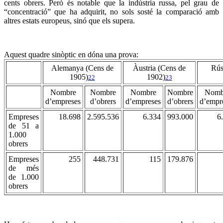
cents obrers. Però és notable que la indústria russa, pel grau de
“
concentració” que ha adquirit, no sols sosté la comparació amb
altres estats europeus, sinó que els supera.
Aquest quadre sinòptic en dóna una prova:
Alemanya (Cens de
Àustria (Cens de
Rús
1905)
1902)
22
23
Nombre
Nombre
Nombre
Nombre
Nomb
d’empreses
d’obrers
d’empreses
d’obrers
d’empr
Empreses
18.698
2.595.536
6.334
993.000
6
de 51 a
1.000
obrers
Empreses
255
448.731
115
179.876
de més
de 1.000
obrers