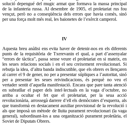
solució depengué del mugic armat que formava la massa principal
de la infanteria russa. Al desembre de 1905, el proletariat rus fou
vençut, però no a conseqüència dels errors que havia comès, sinó
per una força molt més real, les baionetes de l’exèrcit camperol.
IV
Aquesta breu anàlisi ens evita haver de detenir-nos en els diferents
punts de la requisitòria de Txerevanin el qual, a part d’assenyalar
“errors de tàctica”, passa sense veure el proletariat en si mateix, en
les seues relacions socials i en el seu creixement revolucionari. Si
rebutja la idea, d’altra banda indiscutible, que els obrers es llençaren
al carrer el 9 de gener, no per a presentar súpliques a l’autoritat, sinó
per a presentar les seues reivindicacions, és perquè no veu el
vertader sentit d’aquella manifestació. Encara que pare tanta atenció
en subratllar el paper dels intel·lectuals en la vaga d’octubre, no
arriba a ocultar el fet que el proletariat, per la seua acció
revolucionària, arrossegà darrere d’ell els demòcrates d’esquerra, als
que transformà en destacament auxiliar provisional de la revolució i
als que imposà un mètode de lluita purament revolucionari (la vaga
general), subordinant-los a una organització purament proletària, el
Soviet de Diputats Obrers.