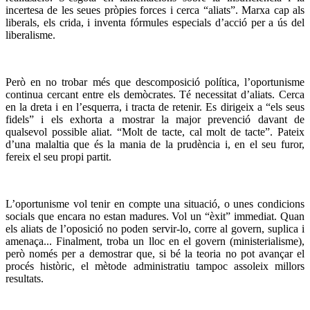
incertesa de les seues pròpies forces i cerca “aliats”. Marxa cap als
liberals, els crida, i inventa fórmules especials d’acció per a ús del
liberalisme.
Però en no trobar més que descomposició política, l’oportunisme
continua cercant entre els demòcrates. Té necessitat d’aliats. Cerca
en la dreta i en l’esquerra, i tracta de retenir. Es dirigeix a “els seus
fidels” i els exhorta a mostrar la major prevenció davant de
qualsevol possible aliat. “Molt de tacte, cal molt de tacte”. Pateix
d’una malaltia que és la mania de la prudència i, en el seu furor,
fereix el seu propi partit.
L’oportunisme vol tenir en compte una situació, o unes condicions
socials que encara no estan madures. Vol un “èxit” immediat. Quan
els aliats de l’oposició no poden servir-lo, corre al govern, suplica i
amenaça... Finalment, troba un lloc en el govern (ministerialisme),
però només per a demostrar que, si bé la teoria no pot avançar el
procés històric, el mètode administratiu tampoc assoleix millors
resultats.