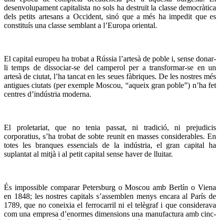
desenvolupament capitalista no sols ha destruït la classe democràtica
dels petits artesans a Occident, sinó que a més ha impedit que es
constituís una classe semblant a l’Europa oriental.
El capital europeu ha trobat a Rússia l’artesà de poble i, sense donar-
li temps de dissociar-se del camperol per a transformar-se en un
artesà de ciutat, l’ha tancat en les seues fàbriques. De les nostres més
antigues ciutats (per exemple Moscou, “aqueix gran poble”) n’ha fet
centres d’indústria moderna.
El proletariat, que no tenia passat, ni tradició, ni prejudicis
corporatius, s’ha trobat de sobte reunit en masses considerables. En
totes les branques essencials de la indústria, el gran capital ha
suplantat al mitjà i al petit capital sense haver de lluitar.
És impossible comparar Petersburg o Moscou amb Berlín o Viena
en 1848; les nostres capitals s’assemblen menys encara al París de
1789, que no coneixia el ferrocarril ni el telègraf i que considerava
com una empresa d’enormes dimensions una manufactura amb cinc-