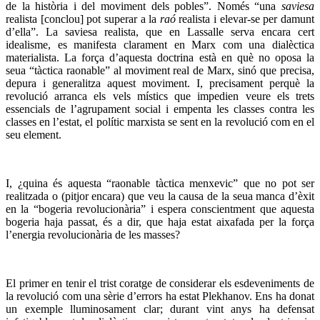
de la història i del moviment dels pobles”. Només “una
saviesa
realista [conclou] pot superar a la
raó
realista i elevar-se per damunt
d’ella”. La saviesa realista, que en Lassalle serva encara cert
idealisme, es manifesta clarament en Marx com una dialèctica
materialista. La força d’aquesta doctrina està en què no oposa la
seua “tàctica raonable” al moviment real de Marx, sinó que precisa,
depura i generalitza aquest moviment. I, precisament perquè la
revolució arranca els vels místics que impedien veure els trets
essencials de l’agrupament social i empenta les classes contra les
classes en l’estat, el polític marxista se sent en la revolució com en el
seu element.
I, ¿quina és aquesta “raonable tàctica menxevic” que no pot ser
realitzada o (pitjor encara) que veu la causa de la seua manca d’èxit
en la “bogeria revolucionària” i espera conscientment que aquesta
bogeria haja passat, és a dir, que haja estat aixafada per la força
l’energia revolucionària de les masses?
El primer en tenir el trist coratge de considerar els esdeveniments de
la revolució com una sèrie d’errors ha estat Plekhanov. Ens ha donat
un exemple lluminosament clar; durant vint anys ha defensat