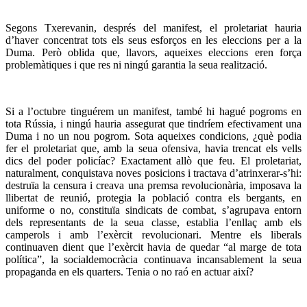
Segons Txerevanin, després del manifest, el proletariat hauria
d’haver concentrat tots els seus esforços en les eleccions per a la
Duma. Però oblida que, llavors, aqueixes eleccions eren força
problemàtiques i que res ni ningú garantia la seua realització.
Si a l’octubre tinguérem un manifest, també hi hagué pogroms en
tota Rússia, i ningú hauria assegurat que tindríem efectivament una
Duma i no un nou pogrom. Sota aqueixes condicions, ¿què podia
fer el proletariat que, amb la seua ofensiva, havia trencat els vells
dics del poder policíac? Exactament allò que feu. El proletariat,
naturalment, conquistava noves posicions i tractava d’atrinxerar-s’hi:
destruïa la censura i creava una premsa revolucionària, imposava la
llibertat de reunió, protegia la població contra els bergants, en
uniforme o no, constituïa sindicats de combat, s’agrupava entorn
dels representants de la seua classe, establia l’enllaç amb els
camperols i amb l’exèrcit revolucionari. Mentre els liberals
continuaven dient que l’exèrcit havia de quedar “al marge de tota
política”, la socialdemocràcia continuava incansablement la seua
propaganda en els quarters. Tenia o no raó en actuar així?