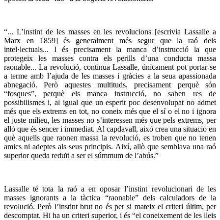
“
... L’instint de les masses en les revolucions [escrivia Lassalle a
Marx en 1859] és generalment més segur que la raó dels
intel·lectuals... I és precisament la manca d’instrucció la que
protegeix les masses contra els perills d’una conducta massa
raonable... La revolució, continua Lassalle, únicament pot portar-se
a terme amb l’ajuda de les masses i gràcies a la seua apassionada
abnegació. Però aquestes multituds, precisament perquè són
“fosques”, perquè els manca instrucció, no saben res de
possibilismes i, al igual que un esperit poc desenvolupat no admet
més que els extrems en tot, no coneix més que el sí o el no i ignora
el juste milieu, les masses no s’interessen més que pels extrems, per
allò que és sencer i immediat. Al capdavall, això crea una situació en
què aquells que raonen massa la revolució, es troben que no tenen
amics ni adeptes als seus principis. Així, allò que semblava una raó
superior queda reduït a ser el súmmum de l’abús.”
Lassalle té tota la raó a en oposar l’instint revolucionari de les
masses ignorants a la tàctica “raonable” dels calculadors de la
revolució. Però l’instint brut no és per si mateix el criteri últim, per
descomptat. Hi ha un criteri superior, i és “el coneixement de les lleis