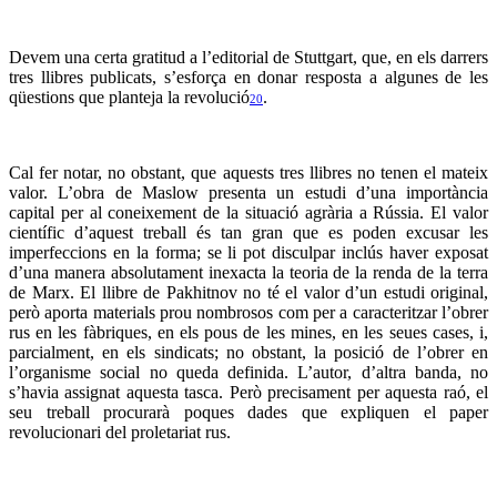
Devem una certa gratitud a l’editorial de Stuttgart, que, en els darrers
tres llibres publicats, s’esforça en donar resposta a algunes de les
qüestions que planteja la revolució
.
20
Cal fer notar, no obstant, que aquests tres llibres no tenen el mateix
valor. L’obra de Maslow presenta un estudi d’una importància
capital per al coneixement de la situació agrària a Rússia. El valor
científic d’aquest treball és tan gran que es poden excusar les
imperfeccions en la forma; se li pot disculpar inclús haver exposat
d’una manera absolutament inexacta la teoria de la renda de la terra
de Marx. El llibre de Pakhitnov no té el valor d’un estudi original,
però aporta materials prou nombrosos com per a caracteritzar l’obrer
rus en les fàbriques, en els pous de les mines, en les seues cases, i,
parcialment, en els sindicats; no obstant, la posició de l’obrer en
l’organisme social no queda definida. L’autor, d’altra banda, no
s’havia assignat aquesta tasca. Però precisament per aquesta raó, el
seu treball procurarà poques dades que expliquen el paper
revolucionari del proletariat rus.