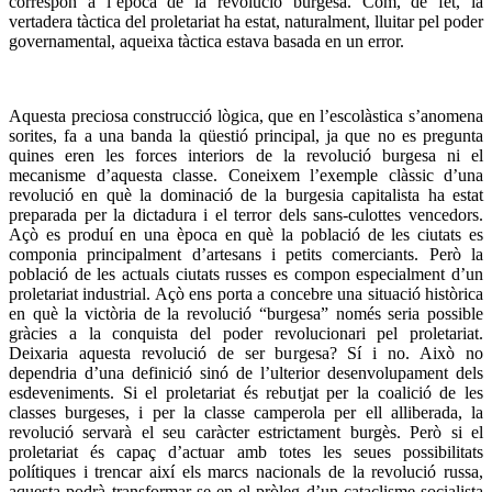
correspon a l’època de la revolució burgesa. Com, de fet, la
vertadera tàctica del proletariat ha estat, naturalment, lluitar pel poder
governamental, aqueixa tàctica estava basada en un error.
Aquesta preciosa construcció lògica, que en l’escolàstica s’anomena
sorites, fa a una banda la qüestió principal, ja que no es pregunta
quines eren les forces interiors de la revolució burgesa ni el
mecanisme d’aquesta classe. Coneixem l’exemple clàssic d’una
revolució en què la dominació de la burgesia capitalista ha estat
preparada per la dictadura i el terror dels sans-culottes vencedors.
Açò es produí en una època en què la població de les ciutats es
componia principalment d’artesans i petits comerciants. Però la
població de les actuals ciutats russes es compon especialment d’un
proletariat industrial. Açò ens porta a concebre una situació històrica
en què la victòria de la revolució “burgesa” només seria possible
gràcies a la conquista del poder revolucionari pel proletariat.
Deixaria aquesta revolució de ser burgesa? Sí i no. Això no
dependria d’una definició sinó de l’ulterior desenvolupament dels
esdeveniments. Si el proletariat és rebutjat per la coalició de les
classes burgeses, i per la classe camperola per ell alliberada, la
revolució servarà el seu caràcter estrictament burgès. Però si el
proletariat és capaç d’actuar amb totes les seues possibilitats
polítiques i trencar així els marcs nacionals de la revolució russa,
aquesta podrà transformar-se en el pròleg d’un cataclisme socialista