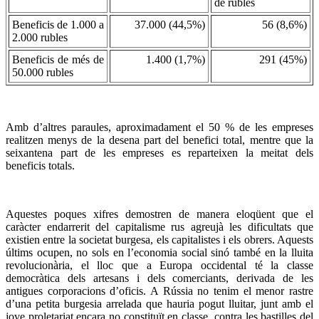
de rubles
Beneficis de 1.000 a
37.000 (44,5%)
56 (8,6%)
2.000 rubles
Beneficis de més de
1.400 (1,7%)
291 (45%)
50.000 rubles
Amb d’altres paraules, aproximadament el 50 % de les empreses
realitzen menys de la desena part del benefici total, mentre que la
seixantena part de les empreses es reparteixen la meitat dels
beneficis totals.
Aquestes poques xifres demostren de manera eloqüent que el
caràcter endarrerit del capitalisme rus agreujà les dificultats que
existien entre la societat burgesa, els capitalistes i els obrers. Aquests
últims ocupen, no sols en l’economia social sinó també en la lluita
revolucionària, el lloc que a Europa occidental té la classe
democràtica dels artesans i dels comerciants, derivada de les
antigues corporacions d’oficis. A Rússia no tenim el menor rastre
d’una petita burgesia arrelada que hauria pogut lluitar, junt amb el
jove proletariat encara no constituït en classe, contra les bastilles del