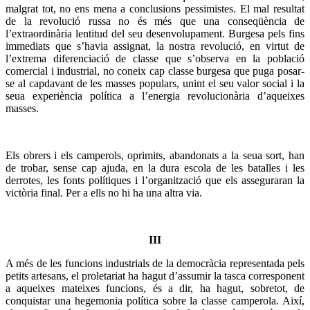
malgrat tot, no ens mena a conclusions pessimistes. El mal resultat
de la revolució russa no és més que una conseqüència de
l’extraordinària lentitud del seu desenvolupament. Burgesa pels fins
immediats que s’havia assignat, la nostra revolució, en virtut de
l’extrema diferenciació de classe que s’observa en la població
comercial i industrial, no coneix cap classe burgesa que puga posar-
se al capdavant de les masses populars, unint el seu valor social i la
seua experiència política a l’energia revolucionària d’aqueixes
masses.
Els obrers i els camperols, oprimits, abandonats a la seua sort, han
de trobar, sense cap ajuda, en la dura escola de les batalles i les
derrotes, les fonts polítiques i l’organització que els asseguraran la
victòria final. Per a ells no hi ha una altra via.
III
A més de les funcions industrials de la democràcia representada pels
petits artesans, el proletariat ha hagut d’assumir la tasca corresponent
a aqueixes mateixes funcions, és a dir, ha hagut, sobretot, de
conquistar una hegemonia política sobre la classe camperola. Així,