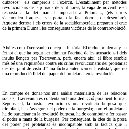
dubtosos”: els camperols i l’exèrcit. L’establiment per mètodes
revolucionaris de la jornada de vuit hores, la vaga de novembre en
resposta a la llei marcial imposada a Polònia..., (els errors
s’acumulen i aquesta via porta a la fatal derrota de desembre).
Aquesta derrota i els errors de la socialdemocràcia preparen el crac
de la primera Duma i les consegüents victòries de la contrarevolució.
Així és com Txerevanin concep la història. El traductor alemany ha
fet tot el que ha pogut per eliminar l’acritud de les acusacions i dels
insults llençats per Txerevanin, però, encara així, el llibre semble
més bé una requisitòria contra els crims revolucionaris del proletariat
des del punt de vista d’“una tàctica autènticament realista”, que no
una reproducció fidel del paper del proletariat en la revolució.
En compte de donar-nos una anàlisi materialista de les relacions
socials, Txerevanin es contenta amb una deducció purament formal.
Segons ell, la nostra revolució és una revolució burgesa que,
triomfant, ha d’assegurar el poder de la burgesia; com el proletariat
ha de participar en la revolució burgesa, ha de contribuir a fer passar
el poder a mans de la burgesia. Per consegüent, la idea de la presa
del poder pel proletariat és incompatible amb la tàctica que li