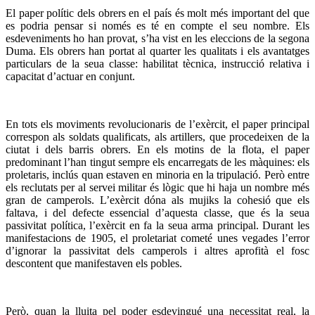
El paper polític dels obrers en el país és molt més important del que
es podria pensar si només es té en compte el seu nombre. Els
esdeveniments ho han provat, s’ha vist en les eleccions de la segona
Duma. Els obrers han portat al quarter les qualitats i els avantatges
particulars de la seua classe: habilitat tècnica, instrucció relativa i
capacitat d’actuar en conjunt.
En tots els moviments revolucionaris de l’exèrcit, el paper principal
correspon als soldats qualificats, als artillers, que procedeixen de la
ciutat i dels barris obrers. En els motins de la flota, el paper
predominant l’han tingut sempre els encarregats de les màquines: els
proletaris, inclús quan estaven en minoria en la tripulació. Però entre
els reclutats per al servei militar és lògic que hi haja un nombre més
gran de camperols. L’exèrcit dóna als mujiks la cohesió que els
faltava, i del defecte essencial d’aquesta classe, que és la seua
passivitat política, l’exèrcit en fa la seua arma principal. Durant les
manifestacions de 1905, el proletariat cometé unes vegades l’error
d’ignorar la passivitat dels camperols i altres aprofità el fosc
descontent que manifestaven els pobles.
Però, quan la lluita pel poder esdevingué una necessitat real, la