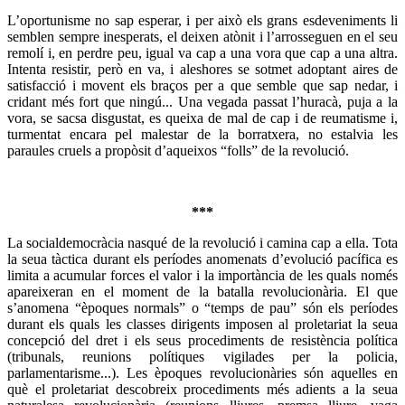
L’oportunisme no sap esperar, i per això els grans esdeveniments li
semblen sempre inesperats, el deixen atònit i l’arrosseguen en el seu
remolí i, en perdre peu, igual va cap a una vora que cap a una altra.
Intenta resistir, però en va, i aleshores se sotmet adoptant aires de
satisfacció i movent els braços per a que semble que sap nedar, i
cridant més fort que ningú... Una vegada passat l’huracà, puja a la
vora, se sacsa disgustat, es queixa de mal de cap i de reumatisme i,
turmentat encara pel malestar de la borratxera, no estalvia les
paraules cruels a propòsit d’aqueixos “folls” de la revolució.
***
La socialdemocràcia nasqué de la revolució i camina cap a ella. Tota
la seua tàctica durant els períodes anomenats d’evolució pacífica es
limita a acumular forces el valor i la importància de les quals només
apareixeran en el moment de la batalla revolucionària. El que
s’anomena “èpoques normals” o “temps de pau” són els períodes
durant els quals les classes dirigents imposen al proletariat la seua
concepció del dret i els seus procediments de resistència política
(tribunals, reunions polítiques vigilades per la policia,
parlamentarisme...). Les èpoques revolucionàries són aquelles en
què el proletariat descobreix procediments més adients a la seua