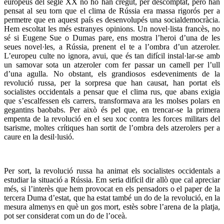
europeus del segle XX no ho han cregut, per descomptat, però han
pensat al seu torn que el clima de Rússia era massa rigorós per a
permetre que en aquest país es desenvolupés una socialdemocràcia.
Hem escoltat les més estranyes opinions. Un novel·lista francès, no
sé si Eugene Sue o Dumas pare, ens mostra l’heroi d’una de les
seues novel·les, a Rússia, prenent el te a l’ombra d’un atzeroler.
L’europeu culte no ignora, avui, que és tan difícil instal·lar-se amb
un samovar sota un atzeroler com fer passar un camell per l’ull
d’una agulla. No obstant, els grandiosos esdeveniments de la
revolució russa, per la sorpresa que han causat, han portat els
socialistes occidentals a pensar que el clima rus, que abans exigia
que s’escalfessen els carrers, transformava ara les molses polars en
gegantins baobabs. Per això és pel que, en trencar-se la primera
empenta de la revolució en el seu xoc contra les forces militars del
tsarisme, moltes crítiques han sortit de l’ombra dels atzerolers per a
caure en la desil·lusió.
Per sort, la revolució russa ha animat els socialistes occidentals a
estudiar la situació a Rússia. Em seria difícil dir allò que cal apreciar
més, si l’interès que hem provocat en els pensadors o el paper de la
tercera Duma d’estat, que ha estat també un do de la revolució, en la
mesura almenys en què un gos mort, estès sobre l’arena de la platja,
pot ser considerat com un do de l’oceà.