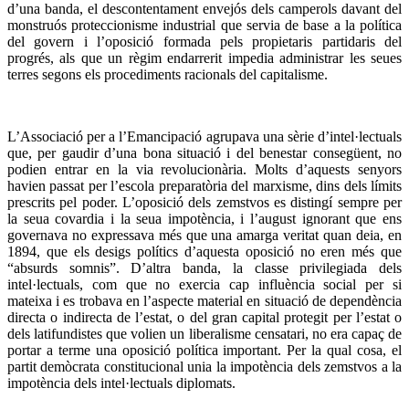
d’una banda, el descontentament envejós dels camperols davant del
monstruós proteccionisme industrial que servia de base a la política
del govern i l’oposició formada pels propietaris partidaris del
progrés, als que un règim endarrerit impedia administrar les seues
terres segons els procediments racionals del capitalisme.
L’Associació per a l’Emancipació agrupava una sèrie d’intel·lectuals
que, per gaudir d’una bona situació i del benestar consegüent, no
podien entrar en la via revolucionària. Molts d’aquests senyors
havien passat per l’escola preparatòria del marxisme, dins dels límits
prescrits pel poder. L’oposició dels zemstvos es distingí sempre per
la seua covardia i la seua impotència, i l’august ignorant que ens
governava no expressava més que una amarga veritat quan deia, en
1894, que els desigs polítics d’aquesta oposició no eren més que
“absurds somnis”. D’altra banda, la classe privilegiada dels
intel·lectuals, com que no exercia cap influència social per si
mateixa i es trobava en l’aspecte material en situació de dependència
directa o indirecta de l’estat, o del gran capital protegit per l’estat o
dels latifundistes que volien un liberalisme censatari, no era capaç de
portar a terme una oposició política important. Per la qual cosa, el
partit demòcrata constitucional unia la impotència dels zemstvos a la
impotència dels intel·lectuals diplomats.