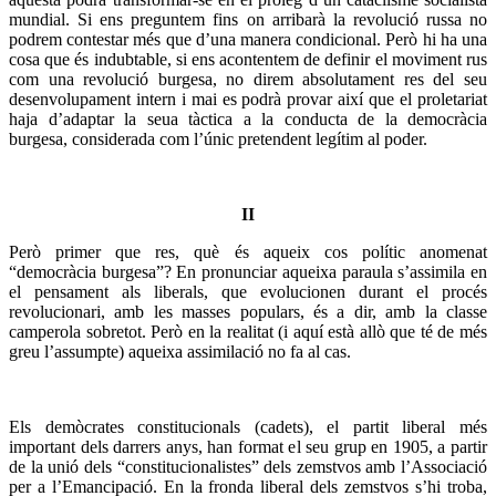
mundial. Si ens preguntem fins on arribarà la revolució russa no
podrem contestar més que d’una manera condicional. Però hi ha una
cosa que és indubtable, si ens acontentem de definir el moviment rus
com una revolució burgesa, no direm absolutament res del seu
desenvolupament intern i mai es podrà provar així que el proletariat
haja d’adaptar la seua tàctica a la conducta de la democràcia
burgesa, considerada com l’únic pretendent legítim al poder.
II
Però primer que res, què és aqueix cos polític anomenat
“democràcia burgesa”? En pronunciar aqueixa paraula s’assimila en
el pensament als liberals, que evolucionen durant el procés
revolucionari, amb les masses populars, és a dir, amb la classe
camperola sobretot. Però en la realitat (i aquí està allò que té de més
greu l’assumpte) aqueixa assimilació no fa al cas.
Els demòcrates constitucionals (cadets), el partit liberal més
important dels darrers anys, han format el seu grup en 1905, a partir
de la unió dels
“
constitucionalistes” dels zemstvos amb l’Associació
per a l’Emancipació. En la fronda liberal dels zemstvos s’hi troba,