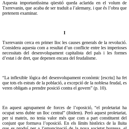
Aquesta importantíssima qüestió queda aclarida en el volum de
Txerevanin, que acaba de ser traduït a l’alemany, i que és l’obra que
pretenem examinar.
I
Txerevanin cerca en primer lloc les causes generals de la revolució.
Considera aquesta com a resultat d’un conflicte entre les imperioses
necessitats del desenvolupament capitalista del país i les formes
d’estat i de dret, que depenen encara del feudalisme.
“
La inflexible lògica del desenvolupament econòmic [escriu] ha fet
que tots els estrats de la població, a excepció de la noblesa feudal, es
veren obligats a prendre posició contra el govern” (p. 10).
En aquest agrupament de forces de l’oposició, “el proletariat ha
ocupat sens dubte un lloc central” (ibidem). Però aquest proletariat,
per si mateix, no tenia valor més que com a part constituent del
conjunt que formava l’oposició. En els límits històrics de la lluita
que es produí per a l’emancipació de la nova societat burgesa, el