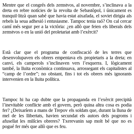
Mentre que el congrés dels zemstvos, al novembre, s’inclinava a la
dreta en rebre notícies de la revolta de Sebastòpol, i únicament es
tranquil·litzà quan sabé que havia estat aixafada, el soviet dirigia als
rebels la seua adhesió i entusiasme. Tampoc tenia raó? On cal cercar
camí més segur per a la victòria: ¿en allò que feien els liberals dels
zemstvos o en la unió del proletariat amb l’exèrcit?
Està clar que el programa de confiscació de les terres que
desenvolupaven els obrers empentava els propietaris a la dreta; en
canvi, els camperols s’inclinaven vers l’esquerra. I, lògicament
també, la lluita econòmica continuava, arrossegant els capitalistes al
“camp de l’ordre”; no obstant, fins i tot els obrers més ignorants
intervenien en la lluita política.
Tampoc hi ha cap dubte que la propaganda en l’exèrcit precipità
l’inevitable conflicte amb el govern, però quina altra cosa es podia
fer? ¿Deixaríem a mans de Trepov els soldats que, durant la lluna de
mel de les llibertats, havien secundat els autors dels pogroms i
afusellat les milícies obreres? Txerevanin sap molt bé que no es
pogué fer més que allò que es feu.