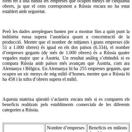
Hem fet a una banda les empreses que ocupen menys de cinquanta
obrers, ja que el cens corresponent a Rússia encara no ha estat
establert amb seguretat.
Però les dades arreplegues basten per a mostrar fins a quin punt la
indústria russa supera l’austríaca quant a concentració de la
producció. Mentre que el nombre de mitjanes i grans empreses (de
51 a 1.000 obrers) és igual en els dos països (6.334), el nombre
d’empreses gegants (de més de 1.000 obrers) és a Rússia quatre
vegades major que a Àustria. Un resultat anàleg s’obtindrà si es
compara Rússia amb països més avançats que Àustria, com ara
Alemanya i Bèlgica. En Alemanya hi ha 255 empreses gegants, que
ocupen un xic menys de mig milió d’homes, mentre que a Rússia hi
ha 458 i la xifra d’obrers supera el milió.
Aquesta mateixa qüestió s’aclareix encara més si es comparen els
beneficis realitzats pels establiments comercials de les diferents
categories a Rússia.
Nombre d’empreses
Beneficis en milions