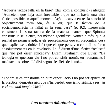
“
Aquesta tàctica falla en la base” (diu, com a conclusió) i afegeix:
“Admetem que haja estat inevitable i que no hi havia una altra
tàctica possible en aquell moment. Açò no canvia en res la conclusió
objectivament formulada, és a dir, que la tàctica de la
socialdemocràcia ha fallat en la seua base” (p. 92). Txerevanin
construeix la seua tàctica de la mateixa manera que Spinoza
construïa la seua ètica, pel mètode geomètric. Admet, a més, que la
realitat no permeté aplicar els procediments que ell preconitza, cosa
que explica sens dubte el fet que els que pensaven com ell no feren
absolutament res en la revolució. I què direm d’una tàctica “realista”
que “no pot ésser aplicada”? Direm igualment que Luter: “La
teologia és quelcom viu i no pot consistir només en raonaments i
meditacions sobre allò diví segons les lleis de la raó...
“
Tot art, si es transforma en pura especulació i no pot ser aplicat en
la pràctica, demostra així que s’ha perdut, que ja no significa res [
ist
verloren und taugt nicht
s].”
Les nostres diferències
25