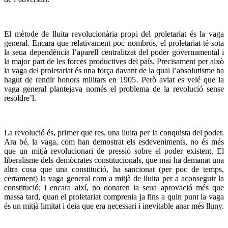
El mètode de lluita revolucionària propi del proletariat és la vaga
general. Encara que relativament poc nombrós, el proletariat té sota
la seua dependència l’aparell centralitzat del poder governamental i
la major part de les forces productives del país. Precisament per això
la vaga del proletariat és una força davant de la qual l’absolutisme ha
hagut de rendir honors militars en 1905. Però aviat es veié que la
vaga general plantejava només el problema de la revolució sense
resoldre’l.
La revolució és, primer que res, una lluita per la conquista del poder.
Ara bé, la vaga, com han demostrat els esdeveniments, no és més
que un mitjà revolucionari de pressió sobre el poder existent. El
liberalisme dels demòcrates constitucionals, que mai ha demanat una
altra cosa que una constitució, ha sancionat (per poc de temps,
certament) la vaga general com a mitjà de lluita per a aconseguir la
constitució; i encara així, no donaren la seua aprovació més que
massa tard, quan el proletariat comprenia ja fins a quin punt la vaga
és un mitjà limitat i deia que era necessari i inevitable anar més lluny.