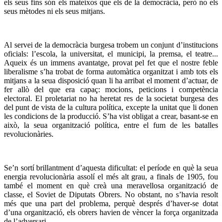
els seus fins són els mateixos que els de la democràcia, però no els
seus mètodes ni els seus mitjans.
Al servei de la democràcia burgesa trobem un conjunt d’institucions
oficials: l’escola, la universitat, el municipi, la premsa, el teatre...
Aqueix és un immens avantatge, provat pel fet que el nostre feble
liberalisme s’ha trobat de forma automàtica organitzat i amb tots els
mitjans a la seua disposició quan li ha arribat el moment d’actuar, de
fer allò del que era capaç: mocions, peticions i competència
electoral. El proletariat no ha heretat res de la societat burgesa des
del punt de vista de la cultura política, excepte la unitat que li donen
les condicions de la producció. S’ha vist obligat a crear, basant-se en
això, la seua organització política, entre el fum de les batalles
revolucionàries.
Se’n sortí brillantment d’aquesta dificultat: el període en què la seua
energia revolucionària assolí el més alt grau, a finals de 1905, fou
també el moment en què creà una meravellosa organització de
classe, el Soviet de Diputats Obrers. No obstant, no s’havia resolt
més que una part del problema, perquè després d’haver-se dotat
d’una organització, els obrers havien de vèncer la força organitzada
de l’adversari.