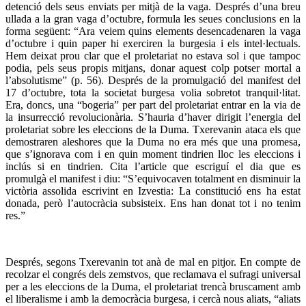
detenció dels seus enviats per mitjà de la vaga. Després d’una breu
ullada a la gran vaga d’octubre, formula les seues conclusions en la
forma següent: “Ara veiem quins elements desencadenaren la vaga
d’octubre i quin paper hi exerciren la burgesia i els intel·lectuals.
Hem deixat prou clar que el proletariat no estava sol i que tampoc
podia, pels seus propis mitjans, donar aquest colp potser mortal a
l’absolutisme” (p. 56). Després de la promulgació del manifest del
17 d’octubre, tota la societat burgesa volia sobretot tranquil·litat.
Era, doncs, una “bogeria” per part del proletariat entrar en la via de
la insurrecció revolucionària. S’hauria d’haver dirigit l’energia del
proletariat sobre les eleccions de la Duma. Txerevanin ataca els que
demostraren aleshores que la Duma no era més que una promesa,
que s’ignorava com i en quin moment tindrien lloc les eleccions i
inclús si en tindrien. Cita l’article que escriguí el dia que es
promulgà el manifest i diu: “S’equivocaven totalment en disminuir la
victòria assolida escrivint en Izvestia: La constitució ens ha estat
donada, però l’autocràcia subsisteix. Ens han donat tot i no tenim
res.”
Després, segons Txerevanin tot anà de mal en pitjor. En compte de
recolzar el congrés dels zemstvos, que reclamava el sufragi universal
per a les eleccions de la Duma, el proletariat trencà bruscament amb
el liberalisme i amb la democràcia burgesa, i cercà nous aliats, “aliats