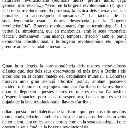
naturalesa revolucionària (reunions lliures, premsa lliure, vaga
general, insurrecció...). “Però, en la bogeria revolucionària (!), quan
la fi de la revolució sembla pròxima, la tàctica dels menxevics, tan
raonable, no aconsegueix imposar-se...” La tàctica de la
socialdemocràcia estaria, doncs, destorbada per la “bogeria
revolucionària”. Bogeria revolucionària (quina terminologia!). La
veritat és, simplement, que els menxevics, amb la seua “raonable
tàctica”, demanaven “una aliança temporal d’acció” amb el partit
demòcrata constitucional, i la bogeria revolucionària els impedí
prendre aquesta saludable mesura...
Quan hom llegeix la correspondència dels nostres meravellosos
clàssics que, des dels seus observatoris (el més jove a Berlín i els
altres dos en el centre mateix del capitalisme mundial, a Londres)
miraven amb gran atenció l’horitzó polític, anotant qualsevol
incident o fenomen que pogués anunciar l’arribada de la revolució;
quan es llegeixen aquestes lletres en què es respira l’atmosfera
d’espera impacient però sense desesperança, i en les que es veu la
pujada de la lava revolucionària, llavors s’arriba a
odiar aquesta cruel dialèctica de la història que, per a assolir uns fins
momentanis, relaciona amb el marxisme a uns pensadors desproveïts
de tot talent, tant en les seues teories com en la seua psicologia, i que
oposen la seua “raó” a la bogeria revolucionària.