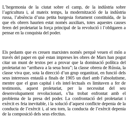
L’hegemonia de la ciutat sobre el camp, de la indústria sobre
l’agricultura i, al mateix temps, la modernització de la indústria
russa, l’absència d’una petita burgesia fortament constituïda, de la
que els obrers haurien estat només auxiliars, totes aquestes causes
feren del proletariat la força principal de la revolució i l’obligaren a
pensar en la conquista del poder.
Els pedants que es creuen marxistes només perquè veuen el món a
través del paper en què estan impreses les obres de Marx han pogut
citar un munt de textos per a provar que la dominació política del
proletariat no “arribava a la seua hora”; la classe obrera de Rússia, la
classe viva que, sota la direcció d’un grup organitzat, en funció dels
seus interessos entaulà a finals de 1905 un duel amb l’absolutisme,
mentre que el gran capital i els intel·lectuals es limitaven a fer de
testimonis, aquest proletariat, per la necessitat del seu
desenvolupament revolucionari, s’ha trobat enfrontat amb el
problema de la presa del poder. La confrontació del proletariat i
exèrcit es feia inevitable, i la solució d’aquest conflicte depenia de la
conducta de l’exèrcit i, al seu torn, la conducta de l’exèrcit depenia
de la composició dels seus efectius.