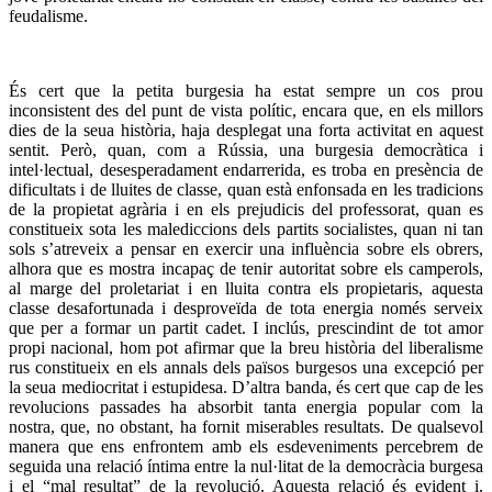
feudalisme.
És cert que la petita burgesia ha estat sempre un cos prou
inconsistent des del punt de vista polític, encara que, en els millors
dies de la seua història, haja desplegat una forta activitat en aquest
sentit. Però, quan, com a Rússia, una burgesia democràtica i
intel·lectual, desesperadament endarrerida, es troba en presència de
dificultats i de lluites de classe, quan està enfonsada en les tradicions
de la propietat agrària i en els prejudicis del professorat, quan es
constitueix sota les malediccions dels partits socialistes, quan ni tan
sols s’atreveix a pensar en exercir una influència sobre els obrers,
alhora que es mostra incapaç de tenir autoritat sobre els camperols,
al marge del proletariat i en lluita contra els propietaris, aquesta
classe desafortunada i desproveïda de tota energia només serveix
que per a formar un partit cadet. I inclús, prescindint de tot amor
propi nacional, hom pot afirmar que la breu història del liberalisme
rus constitueix en els annals dels països burgesos una excepció per
la seua mediocritat i estupidesa. D’altra banda, és cert que cap de les
revolucions passades ha absorbit tanta energia popular com la
nostra, que, no obstant, ha fornit miserables resultats. De qualsevol
manera que ens enfrontem amb els esdeveniments percebrem de
seguida una relació íntima entre la nul·litat de la democràcia burgesa
i el “mal resultat” de la revolució. Aquesta relació és evident i,