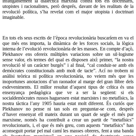
infatigablement la dialèctica marxista contra tots els doctrinaris,
utopistes i racionalistes, però després, davant de les realitats de la
revolució política, s’ha revelat com el major utopista i doctrinari
imaginable.
En tots els seus escrits de l’època revolucionària buscaríem en va el
que més ens importa, la dinàmica de les forces socials, la lògica
interna de l’evolució revolucionària de les masses. En compte d’açò,
Plekhanov ens ofereix múltiples variacions sobre un sil·logisme
sense valor, els termes del qual es disposen així: primer, “la nostra
revolució té un caràcter burgès” i al final, “cal conduir-se amb els
demòcrates constitucionals amb molt de tacte”. Ací no trobem ni
anàlisi teòrica ni política revolucionària, no veiem més que les
inoportunes anotacions d’un raonador al marge del gran llibre dels
esdeveniments. El millor resultat d’aquest tipus de crítica és una
ensenyança pedagògica que ve a ser la següent: si els
socialdemòcrates russos haguessen estat marxistes i no metafísics, la
nostra tàctica l’any 1905 hauria estat molt diferent. És curiós que
Plekhanov no pense ni tan sols en preguntar-se com, després
d’haver ensenyat ell mateix durant un quart de segle el més pur
marxisme, només ha contribuït a crear un partit de “metafísics”
revolucionaris, i, el que és més greu, com aquests “metafísics” han
aconseguit portar pel mal camí les masses obreres, fent a una banda