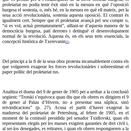
proletariat no podia tenir èxit sinó en la mesura en què l’oposició
burgesa el sostenia, o, més bé, en la mesura en què ell mateix, per la
seua acció revolucionària, sostenia aquesta oposició. El contrari és
igualment cert. Sempre que el proletariat avançà pel seu compte o,
“si es vol, actuà prematurament”, aïllant-se d’aquesta manera de la
democràcia burgesa, patí derrotes i detingué el desenvolupament
normal de la revolució. Aquesta és, en els seus trets essencials, la
concepció històrica de Txerevanin
.
21
Del principi a la fi de la seua obra protesta incansablement contra els
que volgueren exagerar les forces revolucionàries i sobreestimar el
paper polític del proletariat rus.
Analitza el drama del 9 de gener de 1905 per a arribar a la conclusió
següent:
“
Trotski s’equivoca quan diu que els obrers es dirigiren el 9
de gener al Palau d’Hivern, no a presentar una súplica, sinó
reivindicacions” (p. 27). Acusa el partit d’haver exagerat la
maduresa del proletariat de Petersburg, al febrer de 1905, en el
moment de la comissió presidida pel senador Txidlovski, quan els
representants elegits per les masses exigiren garanties de dret civil i,
al ser-los denegades, es retiraren, i quan els obrers respongueren a la