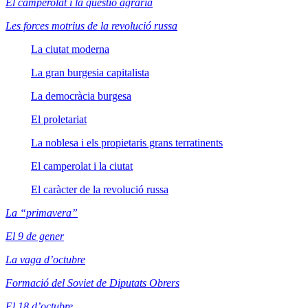
El camperolat i la qüestió agrària
Les forces motrius de la revolució russa
La ciutat moderna
La gran burgesia capitalista
La democràcia burgesa
El proletariat
La noblesa i els propietaris grans terratinents
El camperolat i la ciutat
El caràcter de la revolució russa
La “primavera”
El 9 de gener
La vaga d’octubre
Formació del Soviet de Diputats Obrers
El 18 d’octubre