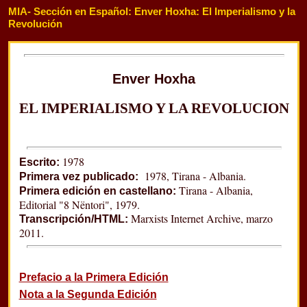
MIA- Sección en Español
:
Enver Hoxha
: El Imperialismo y la
Revolución
Enver Hoxha
EL IMPERIALISMO Y LA REVOLUCION
1978
Escrito:
1978, Tirana - Albania.
Primera vez publicado:
Tirana - Albania,
Primera edición en castellano:
Editorial "8 Nëntori", 1979.
Marxists Internet Archive, marzo
Transcripción/HTML:
2011.
Prefacio a la Primera Edición
Nota a la Segunda Edición